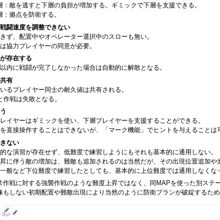
層：敵を逃すと下層の負担が増加する。ギミックで下層を支援できる。
層：拠点を防衛する。
戦闘速度を調整できない
きず、配置中やオペレーター選択中のスローも無い。
は協力プレイヤーの同意が必要。
が存在する
以内に戦闘が完了しなかった場合は自動的に解散となる。
共有
いるプレイヤー同士の耐久値は共有される。
と作戦は失敗となる。
う
レイヤーはギミックを使い、下層プレイヤーを支援することができる。
を直接操作することはできないが、「マーク機能」でヒントを与えることは
きない
的な演習が存在せず、低難度で練習しようにもそれも基本的に通用しない。
昇に伴う敵の増加は、難敵も追加されるのは当然だが、その出現位置追加や
一般など下位難度で練習したとしても、基本的に上位難度では通用しなくな
常作戦に対する強襲作戦のような難度上昇ではなく、同MAPを使った別ステ
像もしない初期配置や難敵出現により当然のように防衛プランが破綻するため