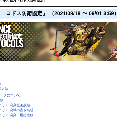
>
多元協力「ロドス防衛協定」
ロドス防衛協定」 （2021/08/18 〜 09/01 3:59
本
加方法
ークについて
敵
エリア 廃棄区画残骸
エリア 廃城の古き高塔
エリア 廃棄工場建築物