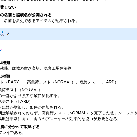
費しない
の名前と編成名が公開される
、名前を変更できるアイテムが配布される。
3種類
残骸、廃城の古き高塔、廃棄工場建築物
3種類
ト（EASY）、高負荷テスト（NORMAL）、危急テスト（HARD）
負荷テスト（NORMAL）
の一部がより強力な敵に変化する。
急テスト（HARD）
らに敵が増加し、条件が追加される。
期は解放されておらず、高負荷テスト（NORMAL）を完了した後アンロック
易度は非常に高く、両方のプレーヤーの効率的な協力が必要となる。
層に分かれて攻略する
プレイである。