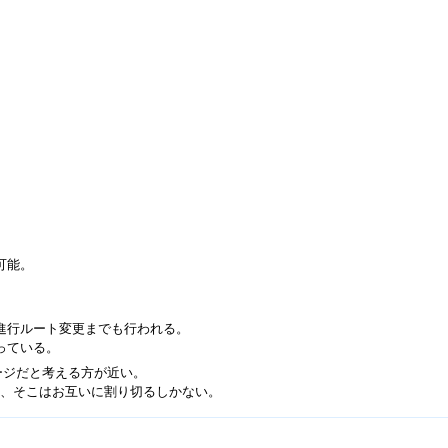
可能。
進行ルート変更までも行われる。
っている。
ージだと考える方が近い。
、そこはお互いに割り切るしかない。