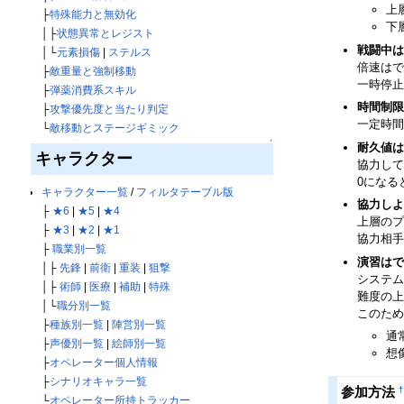
上
├
特殊能力と無効化
下
│├
状態異常とレジスト
戦闘中は
│└
元素損傷
|
ステルス
倍速はで
├
敵重量と強制移動
一時停止
├
弾薬消費系スキル
時間制限
├
攻撃優先度と当たり判定
一定時間
└
敵移動とステージギミック
↑
耐久値は
キャラクター
協力して
0になる
キャラクター一覧
/
フィルタテーブル版
協力しよ
├
★6
|
★5
|
★4
上層のプ
├
★3
|
★2
|
★1
協力相手
├
職業別一覧
演習はで
│├
先鋒
|
前衛
|
重装
|
狙撃
システム
│├
術師
|
医療
|
補助
|
特殊
難度の上
│└
職分別一覧
このため
├
種族別一覧
|
陣営別一覧
通
├
声優別一覧
|
絵師別一覧
想
├
オペレーター個人情報
├
シナリオキャラ一覧
†
参加方法
└
オペレーター所持トラッカー