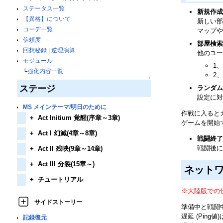
ステータス一覧
新規作成
【異格】について
新しい部
コーデ一覧
マップや
信頼度
部屋検索
回想秘録
|
逆理演算
他のユー
モジュール
1
└
強化内容一覧
2
↑
ステージ
ランダム
設定に対
MS メインテーマ/明日のために
作戦に入ると
+
Act Initium 覚醒(序章～3章)
ゲームを開始
+
Act I 幻滅(4章～8章)
戦闘終了
戦闘後に
+
Act II 残映(9章～14章)
+
Act III 分裂(15章～)
ネット
+
チュートリアル
※大陸版での
サイドストーリー
準備中と戦闘中
遅延 (Ping
記録復元