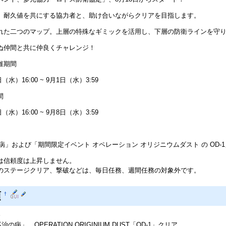
、耐久値を共にする協力者と、助け合いながらクリアを目指します。
れた二つのマップ。上層の特殊なギミックを活用し、下層の防衛ラインを守
ぬ仲間と共に仲良くチャレンジ！
催期間
日（水）16:00 ~ 9月1日（水）3:59
間
日（水）16:00 ~ 9月8日（水）3:59
治の病」および「期間限定イベント オペレーション オリジニウムダスト の OD
は信頼度は上昇しません。
のステージクリア、撃破などは、毎日任務、週間任務の対象外です。
項
†
 不治の病」、OPERATION ORIGINIUM DUST「OD-1」クリア