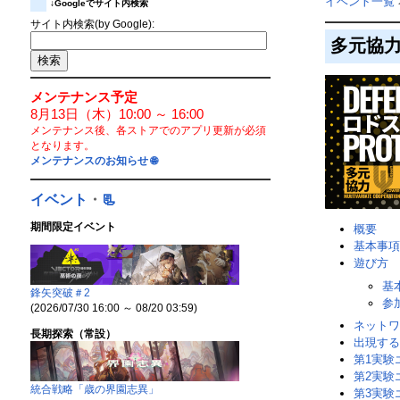
イベント一覧
↓Googleでサイト内検索
サイト内検索(by Google):
多元協力「
メンテナンス予定
8月13日（木）10:00 ～ 16:00
メンテナンス後、各ストアでのアプリ更新が必須
となります。
メンテナンスのお知らせ
🌐
イベント
・
📃
期間限定イベント
概要
基本事項
遊び方
基
鋒矢突破＃2
参
(2026/07/30 16:00 ～ 08/20 03:59)
ネットワ
長期探索（常設）
出現する
第1実験
第2実験
統合戦略「歳の界園志異」
第3実験