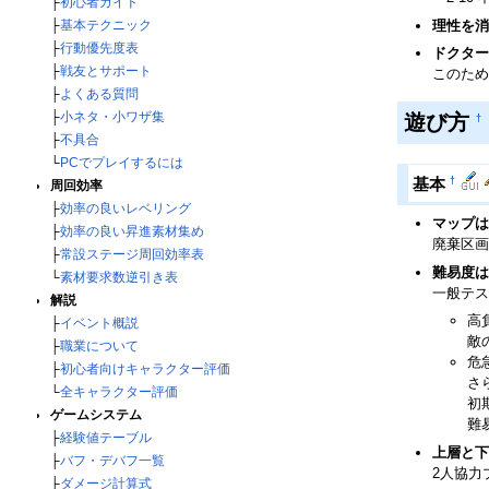
├
初心者ガイド
理性を消
├
基本テクニック
├
行動優先度表
ドクター
├
戦友とサポート
このため
├
よくある質問
├
小ネタ・小ワザ集
遊び方
†
├
不具合
└
PCでプレイするには
†
基本
周回効率
├
効率の良いレベリング
マップは
├
効率の良い昇進素材集め
廃棄区画
├
常設ステージ周回効率表
難易度は
└
素材要求数逆引き表
一般テス
解説
高
├
イベント概説
敵
├
職業について
危
├
初心者向けキャラクター評価
さ
└
全キャラクター評価
初
ゲームシステム
難
├
経験値テーブル
上層と下
├
バフ・デバフ一覧
2人協力
├
ダメージ計算式