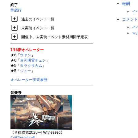
報酬
終了
辞歳行
イベ
過去のイベント一覧
コメント
イ
未実装イベント一覧
マ
開催中、未実装イベント素材周回予定表
7/16新オペレーター
★6「
ウァン
」
★6「
赤刃明霄チェン
」
★5「
タラクサカム
」
★5「
ジュー
」
オペレーター実装履歴
音楽祭
【音律聯覚2026—I Witnessed】
公式Youtube
🌐