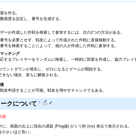
屋を作る。
難易度を設定し、番号を生成する。
ザーが作成した作戦を検索して参加するには、次の2つの方法がある。
、番号を必要とせず、戦友によって作成された作戦に直接移動する。
、番号を検索することによって、他の人が作成した作戦に参加する。
マッチング
応するプレイヤーをランダムに検索し、一時的に部屋を作成し、協力プレイ
カウントダウンが発生し、ゼロになるとゲームが開始する。
できない場合、直ちに解散される。
後
戦友申請することが可能。戦友を増やすチャンスでもある。
ワークについて
†
仕様
に、画面の左上に現在の遅延 (Ping値) がミリ秒 (ms) 単位で表示される。
値)は小さいほど良い。