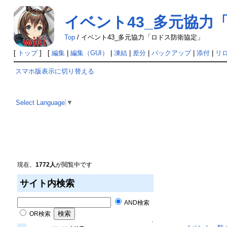
イベント43_多元協力
Top
/
イベント43_多元協力「ロドス防衛協定」
[
トップ
] [
編集
|
編集（GUI）
|
凍結
|
差分
|
バックアップ
|
添付
|
リ
スマホ版表示に切り替える
Select Language
▼
現在、
1772人
が閲覧中です
サイト内検索
AND検索
OR検索
↑