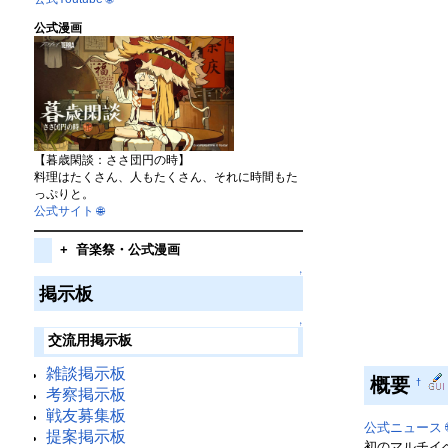
公式漫画
【暮歳閑談：ささ団円の時】
料理はたくさん、人もたくさん、それに時間もた
っぷりと。
公式サイト
🌐
+
音楽祭・公式漫画
↑
掲示板
↑
交流用掲示板
雑談掲示板
概要
†
考察掲示板
戦友募集板
公式ニュース

提案掲示板
初のマルチイ