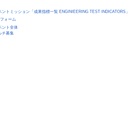
ントミッション「成果指標一覧 ENGINIEERING TEST INDICATORS」
フォーム
ベント全体
ルチ募集
Load
45.3
/
Unmute