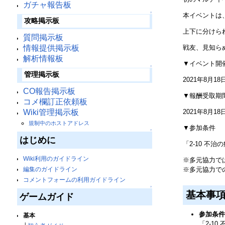
ガチャ報告板
↑
本イベントは
攻略掲示板
上下に分けら
質問掲示板
情報提供掲示板
戦友、見知ら
解析情報板
▼イベント開
↑
管理掲示板
2021年8月18
CO報告掲示板
▼報酬受取期
コメ欄訂正依頼板
Wiki管理掲示板
2021年8月18
規制中のホストアドレス
▼参加条件
↑
はじめに
「2-10 不
Wiki利用のガイドライン
※多元協力で
※多元協力で
編集のガイドライン
コメントフォームの利用ガイドライン
↑
基本事
ゲームガイド
参加条件
基本
「2-10