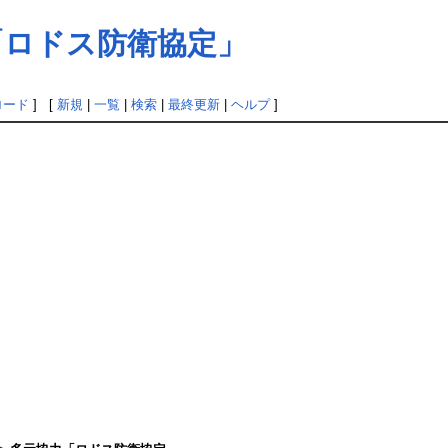
「ロドス防衛協定」
ロード
] [
新規
|
一覧
|
検索
|
最終更新
|
ヘルプ
]