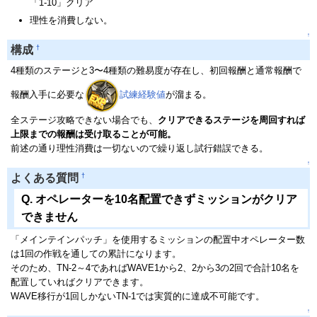
「1-10」クリア
理性を消費しない。
↑
†
構成
4種類のステージと3〜4種類の難易度が存在し、初回報酬と通常報酬で
報酬入手に必要な
試練経験値
が溜まる。
全ステージ攻略できない場合でも、
クリアできるステージを周回すれば
上限までの報酬は受け取ることが可能。
前述の通り理性消費は一切ないので繰り返し試行錯誤できる。
↑
†
よくある質問
Q. オペレーターを10名配置できずミッションがクリア
できません
「メインテインパッチ」を使用するミッションの配置中オペレーター数
は1回の作戦を通しての累計になります。
そのため、TN-2～4であればWAVE1から2、2から3の2回で合計10名を
配置していればクリアできます。
WAVE移行が1回しかないTN-1では実質的に達成不可能です。
↑