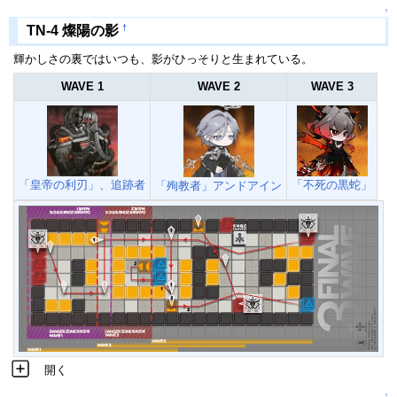
↑
†
TN-4 燦陽の影
輝かしさの裏ではいつも、影がひっそりと生まれている。
WAVE 1
WAVE 2
WAVE 3
「皇帝の利刃」、追跡者
「不死の黒蛇」
「殉教者」アンドアイン
開く
↑