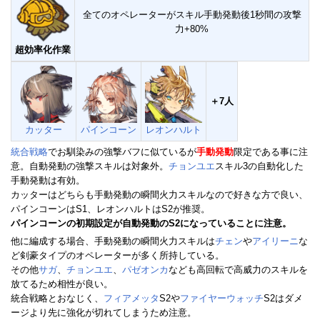
全てのオペレーターがスキル手動発動後1秒間の攻撃
力+80%
超効率化作業
＋7人
カッター
パインコーン
レオンハルト
統合戦略
でお馴染みの強撃バフに似ているが
手動発動
限定である事に注
意。自動発動の強撃スキルは対象外。
チョンユエ
スキル3の自動化した
手動発動は有効。
カッターはどちらも手動発動の瞬間火力スキルなので好きな方で良い、
パインコーンはS1、レオンハルトはS2が推奨。
パインコーンの初期設定が自動発動のS2になっていることに注意。
他に編成する場合、手動発動の瞬間火力スキルは
チェン
や
アイリーニ
な
ど剣豪タイプのオペレーターが多く所持している。
その他
サガ
、
チョンユエ
、
パゼオンカ
なども高回転で高威力のスキルを
放てるため相性が良い。
統合戦略とおなじく、
フィアメッタ
S2や
ファイヤーウォッチ
S2はダメ
ージより先に強化が切れてしまうため注意。