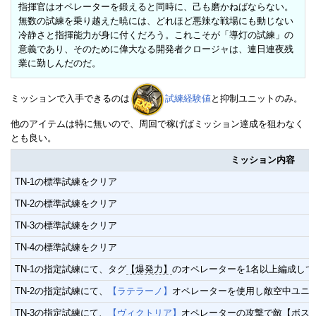
指揮官はオペレーターを鍛えると同時に、己も磨かねばならない。
無数の試練を乗り越えた暁には、どれほど悪辣な戦場にも動じない
冷静さと指揮能力が身に付くだろう。これこそが「導灯の試練」の
意義であり、そのために偉大なる開発者クロージャは、連日連夜残
業に勤しんだのだ。
ミッションで入手できるのは
試練経験値
と抑制ユニットのみ。
他のアイテムは特に無いので、周回で稼げばミッション達成を狙わなく
とも良い。
ミッション内容
TN-1の標準試練をクリア
TN-2の標準試練をクリア
TN-3の標準試練をクリア
TN-4の標準試練をクリア
TN-1の指定試練にて、タグ
【爆発力】
のオペレーターを1名以上編成し
TN-2の指定試練にて、
【ラテラーノ】
オペレーターを使用し敵空中ユニッ
TN-3の指定試練にて、
【ヴィクトリア】
オペレーターの攻撃で敵【ボス