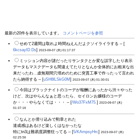
最新の20件を表示しています。
コメントページを参照
せめて2週間は取れよ時間ねえんだよクソイライラする -- [
6kcsayID.Ds
]
2023-09-07 (木) 01:17:37
ミッション内容が謎だったりサンタクとか変な誤字したり表示
データもマスクデータも間違えてたりとなんか全体的にお粗末な出
来だったわ…虚無期間穴埋めのために突貫工事で作ったって言われ
たら納得する -- [
uSH8lLSkG0M
]
2023-09-07 (木) 01:30:01
今回はブラックナイトのコーデが報酬にあったから渋々やった
けど、次はやらんなぁと思ったら、セイロンお嬢様のコーデ
か・・・やらなくては・・・ -- [
/Wo37FxM75.
]
2023-09-07 (木)
01:37:16
なんとか滑り込みで勲章とれた
達成感はあるけど楽しくはなかったな
特にtn3は難易度調整狂ってる -- [
5/KAmpsyHrc
]
2023-09-07 (木)
02:25:56