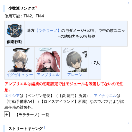
↑
†
*1
少数派サンクタ
使用可能：TN-2、TN-4
味方
【ラテラーノ】
の与ダメージ+50％、空中の敵ユニッ
トの防御力を60％無視
個別行動
＋7人
イグゼキュター
アンブリエル
アレーン
アンブリエルは編成の初期設定ではモジュールを装備してないので注
意。
エクシア
は【ペンギン急便】（【炎-龍門】所属）、
アドナキエル
は
【行動予備隊A4】（【ロドスアイランド】所属）なのでバフおよび試
練任務の対象外。
【ラテラーノ】一覧
↑
†
ストリートギャング