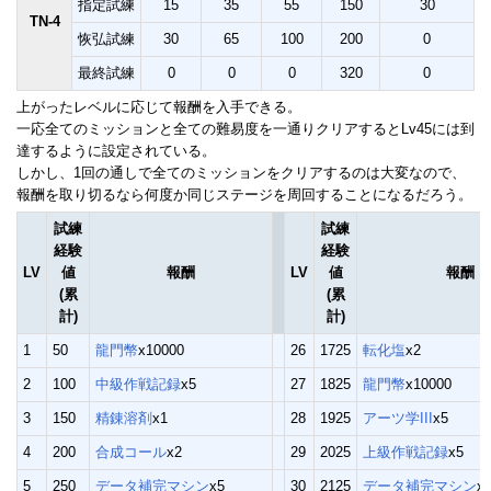
指定試練
15
35
55
150
30
TN-4
恢弘試練
30
65
100
200
0
最終試練
0
0
0
320
0
上がったレベルに応じて報酬を入手できる。
一応全てのミッションと全ての難易度を一通りクリアするとLv45には到
達するように設定されている。
しかし、1回の通しで全てのミッションをクリアするのは大変なので、
報酬を取り切るなら何度か同じステージを周回することになるだろう。
試練
試練
経験
経験
LV
値
報酬
LV
値
報酬
(累
(累
計)
計)
1
50
龍門幣
x10000
26
1725
転化塩
x2
2
100
中級作戦記録
x5
27
1825
龍門幣
x10000
3
150
精錬溶剤
x1
28
1925
アーツ学III
x5
4
200
合成コール
x2
29
2025
上級作戦記録
x5
5
250
データ補完マシン
x5
30
2125
データ補完マシン
x