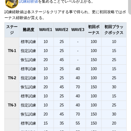
試練経験値
を集めることでレベルが上がる。
試練経験値は各ステージをクリアする事で得られ、更に初回攻略ではボ
ーナス経験値が貰える。
ステー
初回ボ
初回ブラッ
難易度
WAVE1
WAVE2
WAVE3
ジ
ーナス
クボックス
標準試練
10
25
-
100
10
TN-1
指定試練
10
25
-
100
15
恢弘試練
20
45
-
150
25
標準試練
10
25
40
100
15
TN-2
指定試練
10
25
40
100
25
恢弘試練
20
45
70
150
30
標準試練
10
25
40
100
15
TN-3
指定試練
10
25
40
100
25
恢弘試練
20
45
70
150
30
標準試練
15
35
55
150
20