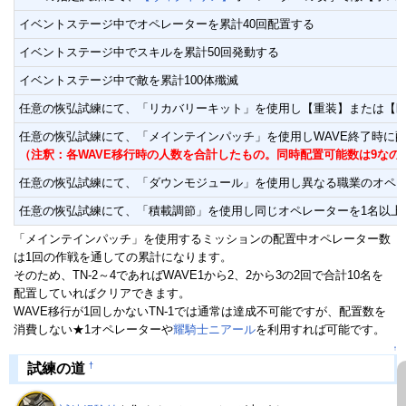
イベントステージ中でオペレーターを累計40回配置する
イベントステージ中でスキルを累計50回発動する
イベントステージ中で敵を累計100体殲滅
任意の恢弘試練にて、「リカバリーキット」を使用し【重装】または【医
任意の恢弘試練にて、「メインテインパッチ」を使用しWAVE終了時に配
（注釈：各WAVE移行時の人数を合計したもの。同時配置可能数は9なの
任意の恢弘試練にて、「ダウンモジュール」を使用し異なる職業のオペレ
任意の恢弘試練にて、「積載調節」を使用し同じオペレーターを1名以上
「メインテインパッチ」を使用するミッションの配置中オペレーター数
は1回の作戦を通しての累計になります。
そのため、TN-2～4であればWAVE1から2、2から3の2回で合計10名を
配置していればクリアできます。
WAVE移行が1回しかないTN-1では通常は達成不可能ですが、配置数を
消費しない★1オペレーターや
耀騎士ニアール
を利用すれば可能です。
↑
†
試練の道