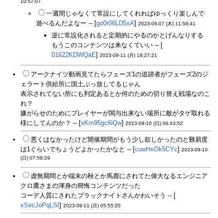
10:57:07
一週間じゃなくて常設にしてくれればゆっくり楽しんで
遊べるんだよなー -- [
go0r06LD5xA
]
2023-09-07 (木) 11:56:41
逆に常設化されると定期的にやるのかとげんなりする
もうこのコンテンツは来なくていい -- [
01622KDWQaE
]
2023-09-11 (月) 18:27:21
アークナイツ動画見てたらフェーズ1の追跡者がフェーズ2のジ
ェラート供給所に国土ぶっ放してるじゃん
表示されてない所にも判定あるとか何のための切り替え戦場なのこ
れ？
嫌がらせのためにプレイヤーが関与出来ない場所に敵がタゲ取れる
様にしてんのか？ -- [
xKm95gcl6Qw
]
2023-09-10 (日) 06:43:52
悪くはなかったけど開催期間がもう少し欲しかったのと難易度
は1ぐらいでちょうどよかったかなと -- [
cuwHxOk5CYc
]
2023-09-10
(日) 07:58:29
虚無期間とか端末の秋とか馬鹿にされてた偉大なるエンジニア
クロ鷹さまの渾身の簡悔コンテンツだった
コーデ人質にされたブラックナイトさんかわいそう -- [
xSecJoPqLSI
]
2023-09-11 (月) 05:55:20