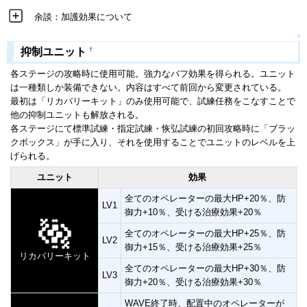
余談：加護効果について
↑
†
抑制ユニット
各ステージの攻略時に使用可能。強力なバフ効果を得られる。ユニット
は一種類しか装備できない。内容はすべて前回から変更されている。
最初は「リカバリーキット」のみ使用可能で、試練任務をこなすことで
他の抑制ユニットも解放される。
各ステージにて標準試練・指定試練・恢弘試練の初回攻略時に「ブラッ
クボックス」が手に入り、それを使用することでユニットのレベルを上
げられる。
ユニット
効果
全てのオペレーターの最大HP+20％、防
LV1
御力+10％、受ける治療効果+20％
全てのオペレーターの最大HP+25％、防
LV2
御力+15％、受ける治療効果+25％
リカバリーキット
全てのオペレーターの最大HP+30％、防
LV3
御力+20％、受ける治療効果+30％
WAVE終了時、配置中のオペレーターが