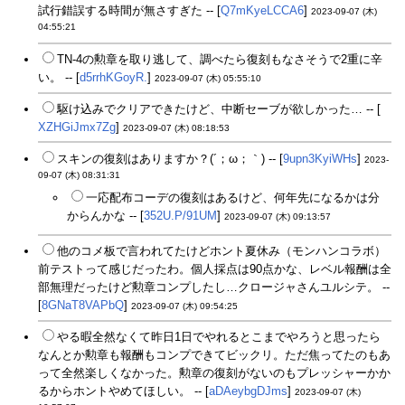
試行錯誤する時間が無さすぎた -- [
Q7mKyeLCCA6
]
2023-09-07 (木)
04:55:21
TN-4の勲章を取り逃して、調べたら復刻もなさそうで2重に辛
い。 -- [
d5rrhKGoyR.
]
2023-09-07 (木) 05:55:10
駆け込みでクリアできたけど、中断セーブが欲しかった… -- [
XZHGiJmx7Zg
]
2023-09-07 (木) 08:18:53
スキンの復刻はありますか？(´；ω；｀) -- [
9upn3KyiWHs
]
2023-
09-07 (木) 08:31:31
一応配布コーデの復刻はあるけど、何年先になるかは分
からんかな -- [
352U.P/91UM
]
2023-09-07 (木) 09:13:57
他のコメ板で言われてたけどホント夏休み（モンハンコラボ）
前テストって感じだったわ。個人採点は90点かな、レベル報酬は全
部無理だったけど勲章コンプしたし…クロージャさんユルシテ。 --
[
8GNaT8VAPbQ
]
2023-09-07 (木) 09:54:25
やる暇全然なくて昨日1日でやれるとこまでやろうと思ったら
なんとか勲章も報酬もコンプできてビックリ。ただ焦ってたのもあ
って全然楽しくなかった。勲章の復刻がないのもプレッシャーかか
るからホントやめてほしい。 -- [
aDAeybgDJms
]
2023-09-07 (木)