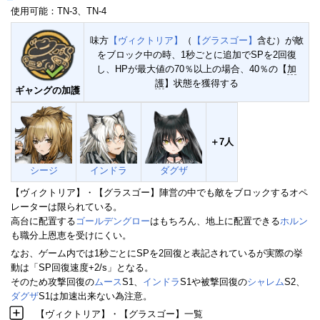
使用可能：TN-3、TN-4
味方
【ヴィクトリア】
（
【グラスゴー】
含む）が敵
をブロック中の時、1秒ごとに追加でSPを2回復
し、HPが最大値の70％以上の場合、40％の【
加
護
】状態を獲得する
ギャングの加護
＋7人
シージ
インドラ
ダグザ
【ヴィクトリア】・【グラスゴー】陣営の中でも敵をブロックするオペ
レーターは限られている。
高台に配置する
ゴールデングロー
はもちろん、地上に配置できる
ホルン
も職分上恩恵を受けにくい。
なお、ゲーム内では1秒ごとにSPを2回復と表記されているが実際の挙
動は「SP回復速度+2/s」となる。
そのため攻撃回復の
ムース
S1、
インドラ
S1や被撃回復の
シャレム
S2、
ダグザ
S1は加速出来ない為注意。
【ヴィクトリア】・【グラスゴー】一覧