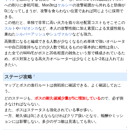
への削りに参戦可能。Mon3trは
ケルシー
の攻撃範囲から外れると防御が
0になってしまうが、攻撃を食らわない位置であれば同じように採用で
きる。
この他だと、単独で非常に高い火力を捻り出せ配置コストもそこそこの
スルト
や
パゼオンカ
など、本人の攻撃性能に加え素質による支援性能も
兼ねた
シルバーアッシュ
や
シュヴァルツ
なども強力。
高難度になると編成できる人数が少なくなるため単体で強いオペレータ
ーや自己回復持ちなどの少人数で戦えるものが基本的に相性は良い。
また全てのWAVEがボスと20名程度の雑魚という形で構成されているた
め、ボス対策となる高火力オペレーターは少なくとも1~2名は入れてお
きたい。
↑
†
ステージ攻略
マップとボスの進行ルートは挑戦前に確認できる。よく確認しておこ
う。
どのステージも、
ボスの耐久値減少量が5に増加している
ので、必ず倒
さなければならない。
また、ボスはステータスも強化されている事が多い。
一方、耐久値は0にさえならなければクリア扱いとなり、報酬やミッシ
ョンには影響しない。多少のザコ敵は見逃しても良い。
↑