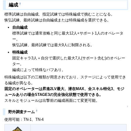
†
編成
標準試練は自由編成、指定試練では特殊編成で挑むことになる。
恢弘試練、最終試練は自由編成または特殊編成を選択できる。
自由編成
標準試練では通常攻略と同じ最大12人+サポート1人のオペレータ
ー。
恢弘試練、最終試練では最大9人に制限される。
特殊編成
固定キャラ3人＋自分で選択した最大7人(サポート含む)のオペレー
ター。
編成によって特殊なバフあり。
特殊編成は以下の三種類が用意されており、ステージによって使用でき
る編成が異なる。
固定のオペレーターは昇進2LV最大、潜在MAX、全スキル特化3、モジ
ュールありの場合STAGE3の完全強化状態で使用できる。
スキルとモジュールは出撃前の編成画面にて変更可能。
↑
†
野外調査チーム
使用可能：TN-1、TN-4