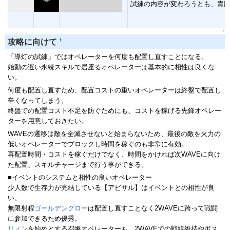
試練の内容が変わろうとも、貴
↑
†
攻略に向けて
「導灯の試練」ではオペレーターを何度も配置し直すことになる。
始動の遅い永続スキルで居座るオペレーターは基本的に相性は良くな
い。
何度も配置し直すため、配置コストの重いオペレーターは終盤で配置し
辛くなってしまう。
終盤での配置コスト不足を防ぐためにも、コストを稼げる先鋒オペレー
ターを用意しておきたい。
WAVEの遷移は敵を全滅させないと始まらないため、最後の敵を火力の
低いオペレーターでブロックし時間を稼ぐのも非常に有効。
再配置時間・コストを稼ぐだけでなく、時間をかければ次WAVEに向け
た配置、スキルチャージまで行う事ができる。
■イベントのシステムと相性の良いオペレーター
少人数で生存力が完結している【アビサル】はイベントとの相性が良
い。
無限射程
ゴールデングロー
は配置し直すことなく2WAVEに跨って戦闘
に参加できるため優秀。
リィン
を始めとする召喚オペレーターも、2WAVEでの戦線維持やボス