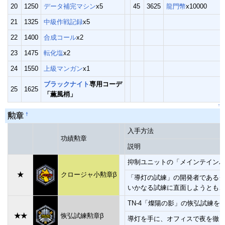
20
1250
データ補完マシン
x5
45
3625
龍門幣
x10000
21
1325
中級作戦記録
x5
22
1400
合成コール
x2
23
1475
転化塩
x2
24
1550
上級マンガン
x1
ブラックナイト
専用コーデ
25
1625
「薫風梢」
↑
†
勲章
入手方法
功績勲章
説明
抑制ユニットの「メインテイン
★
クロージャ小勲章β
「導灯の試練」の開発者である
いかなる試練に直面しようとも
TN-4「燦陽の影」の恢弘試練を
★★
恢弘試練勲章β
導灯を手に、オフィスで夜を徹