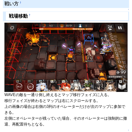
†
戦い方
↑
†
戦場移動
WAVEの敵を一通り倒し終えるとマップ移行フェイズに入る。
移行フェイズが終わるとマップは右にスクロールする。
上の画像の場合は右側の3列のオペレーターだけが次のマップに参加で
きる。
左側にオペレーターが残っていた場合、そのオペレーターは強制的に撤
退、再配置待ちとなる。
↑