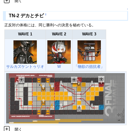
開く
↑
†
TN-2 デカとチビ
正反対の体格には、同じ勝利への決意を秘めている。
WAVE 1
WAVE 2
WAVE 3
サルカズケントゥリオ
W
「物欲の拮抗者」
開く