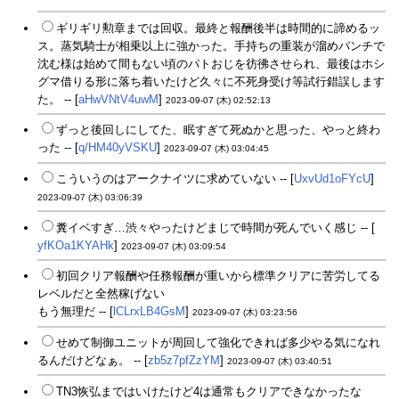
ギリギリ勲章までは回収。最終と報酬後半は時間的に諦めるッ
ス。蒸気騎士が相乗以上に強かった。手持ちの重装が溜めパンチで
沈む様は始めて間もない頃のパトおじを彷彿させられ、最後はホシ
グマ借りる形に落ち着いたけど久々に不死身受け等試行錯誤します
た。 -- [
aHwVNtV4uwM
]
2023-09-07 (木) 02:52:13
ずっと後回しにしてた、眠すぎて死ぬかと思った、やっと終わ
った -- [
q/HM40yVSKU
]
2023-09-07 (木) 03:04:45
こういうのはアークナイツに求めていない -- [
UxvUd1oFYcU
]
2023-09-07 (木) 03:06:39
糞イベすぎ…渋々やったけどまじで時間が死んでいく感じ -- [
yfKOa1KYAHk
]
2023-09-07 (木) 03:09:54
初回クリア報酬や任務報酬が重いから標準クリアに苦労してる
レベルだと全然稼げない
もう無理だ -- [
lCLrxLB4GsM
]
2023-09-07 (木) 03:23:56
せめて制御ユニットが周回して強化できれば多少やる気になれ
るんだけどなぁ。 -- [
zb5z7pfZzYM
]
2023-09-07 (木) 03:40:51
TN3恢弘まではいけたけど4は通常もクリアできなかったな