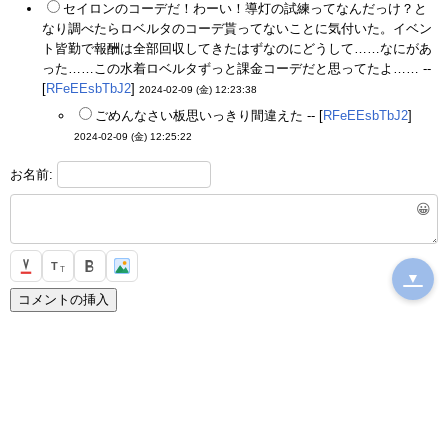
セイロンのコーデだ！わーい！導灯の試練ってなんだっけ？と
なり調べたらロベルタのコーデ貰ってないことに気付いた。イベン
ト皆勤で報酬は全部回収してきたはずなのにどうして……なにがあ
った……この水着ロベルタずっと課金コーデだと思ってたよ…… --
[
RFeEEsbTbJ2
]
2024-02-09 (金) 12:23:38
ごめんなさい板思いっきり間違えた -- [
RFeEEsbTbJ2
]
2024-02-09 (金) 12:25:22
お名前:
😀
T
T
▼