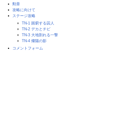
勲章
攻略に向けて
ステージ攻略
TN-1 困窮する囚人
TN-2 デカとチビ
TN-3 大地割れる一撃
TN-4 燦陽の影
コメントフォーム