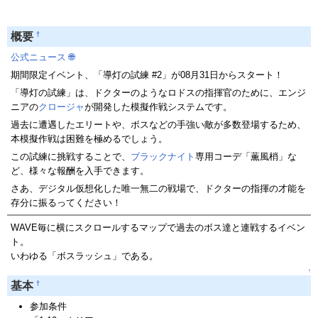
†
概要
公式ニュース
🌐
期間限定イベント、「導灯の試練 #2」が08月31日からスタート！
「導灯の試練」は、ドクターのようなロドスの指揮官のために、エンジ
ニアの
クロージャ
が開発した模擬作戦システムです。
過去に遭遇したエリートや、ボスなどの手強い敵が多数登場するため、
本模擬作戦は困難を極めるでしょう。
この試練に挑戦することで、
ブラックナイト
専用コーデ「薫風梢」な
ど、様々な報酬を入手できます。
さあ、デジタル仮想化した唯一無二の戦場で、ドクターの指揮の才能を
存分に振るってください！
WAVE毎に横にスクロールするマップで過去のボス達と連戦するイベン
ト。
いわゆる「ボスラッシュ」である。
↑
†
基本
参加条件