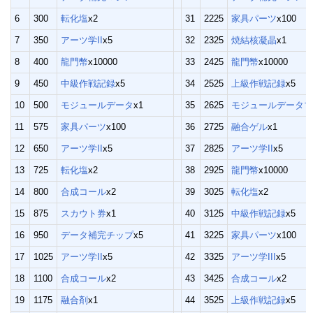
6
300
転化塩
x2
31
2225
家具パーツ
x100
7
350
アーツ学II
x5
32
2325
焼結核凝晶
x1
8
400
龍門幣
x10000
33
2425
龍門幣
x10000
9
450
中級作戦記録
x5
34
2525
上級作戦記録
x5
10
500
モジュールデータ
x1
35
2625
モジュールデータブ
11
575
家具パーツ
x100
36
2725
融合ゲル
x1
12
650
アーツ学II
x5
37
2825
アーツ学II
x5
13
725
転化塩
x2
38
2925
龍門幣
x10000
14
800
合成コール
x2
39
3025
転化塩
x2
15
875
スカウト券
x1
40
3125
中級作戦記録
x5
16
950
データ補完チップ
x5
41
3225
家具パーツ
x100
17
1025
アーツ学II
x5
42
3325
アーツ学III
x5
18
1100
合成コール
x2
43
3425
合成コール
x2
19
1175
融合剤
x1
44
3525
上級作戦記録
x5