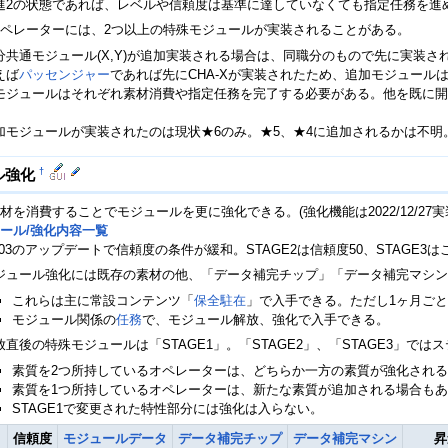
進2の状態であれば、レベルや信頼度は基準に達していなくても指定任務を進
ペレーターには、2つ以上の特殊モジュールが実装されることがある。
分共通モジュール(X,Y)が追加実装される場合は、同職分のもので先に実装さ
えば
パッセンジャー
であれば先にCHA-Xが実装されたため、追加モジュールはC
モジュールはそれぞれ素材消費や指定任務を完了する必要がある。他を既に開
。
加モジュールが実装されたのは現状★6のみ。★5、★4に追加されるかは不明
†
ル強化
材を消費することでモジュールを更に強化できる。(強化機能は2022/12/27実
ール/強化内容一覧
/12/03のアップデートで信頼度の条件が緩和。STAGE2は信頼度50、STAGE
ジュール強化には既存の素材の他、「データ補完チップ」「データ補完マシン
これらは主に常設コンテンツ「
保全駐在
」で入手できる。ただし1ヶ月ご
モジュール関係の
任務
で、モジュール解放、強化で入手できる。
放直後の特殊モジュールは「STAGE1」。「STAGE2」、「STAGE3」で
素質を2つ所持しているオペレーターは、どちらか一方の素質が強化され
素質を1つ所持しているオペレーターは、新たな素質が追加される場合も
STAGE1で変更された特性部分には強化は入らない。
信頼度
モジュールデータ
データ補完チップ
データ補完マシン
昇