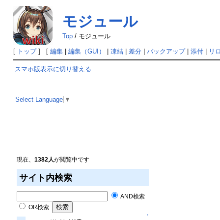
モジュール
Top
/
モジュール
[
トップ
] [
編集
|
編集（GUI）
|
凍結
|
差分
|
バックアップ
|
添付
|
リ
スマホ版表示に切り替える
Select Language
▼
現在、
1382人
が閲覧中です
サイト内検索
AND検索
OR検索
↑