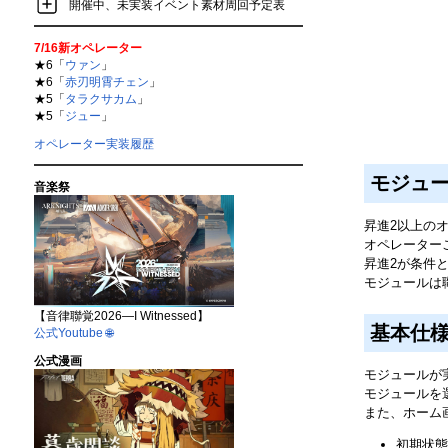
開催中、未実装イベント素材周回予定表
7/16新オペレーター
★6「
ウァン
」
★6「
赤刃明霄チェン
」
★5「
タラクサカム
」
★5「
ジュー
」
オペレーター実装履歴
モジュ
音楽祭
昇進2以上の
オペレーター
昇進2が条件
モジュールは
【音律聯覚2026—I Witnessed】
基本仕
公式Youtube
🌐
公式漫画
モジュールが
モジュールを
また、ホーム画
初期状態