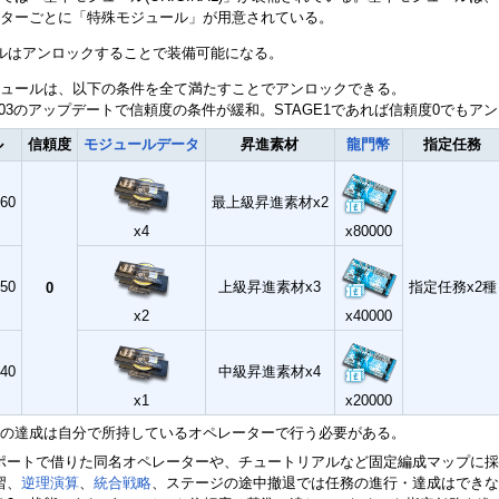
ターごとに「特殊モジュール」が用意されている。
ルはアンロックすることで装備可能になる。
ュールは、以下の条件を全て満たすことでアンロックできる。
/12/03のアップデートで信頼度の条件が緩和。STAGE1であれば信頼度0でも
ル
信頼度
モジュールデータ
昇進素材
龍門幣
指定任務
60
最上級昇進素材x2
x4
x80000
50
上級昇進素材x3
指定任務x2種
0
x2
x40000
40
中級昇進素材x4
x1
x20000
の達成は自分で所持しているオペレーターで行う必要がある。
ポートで借りた同名オペレーターや、チュートリアルなど固定編成マップに採
習、
逆理演算
、
統合戦略
、ステージの途中撤退では任務の進行・達成はできな