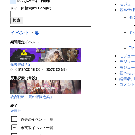
↓Googleでサイト内検索
モジュー
サイト内検索(by Google):
基本仕様
モ
イベント
・
📃
モ
期間限定イベント
Tip
モジュー
モジュー
鋒矢突破＃2
モジュー
(2026/07/30 16:00 ～ 08/20 03:59)
基本モジ
長期探索（常設）
編集者用
コメント
統合戦略「歳の界園志異」
終了
辞歳行
過去のイベント一覧
未実装イベント一覧