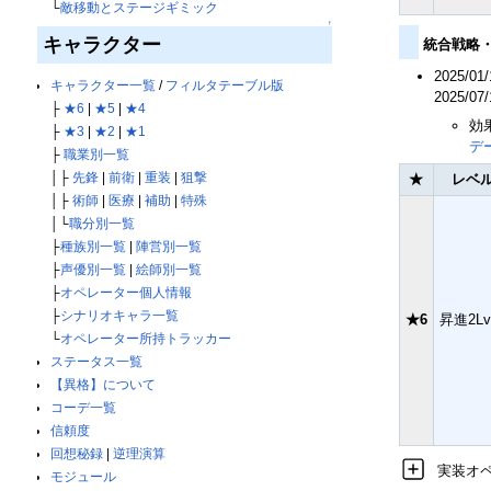
└
敵移動とステージギミック
↑
キャラクター
統合戦略
2025/0
キャラクター一覧
/
フィルタテーブル版
2025/0
├
★6
|
★5
|
★4
効
├
★3
|
★2
|
★1
デ
├
職業別一覧
│├
先鋒
|
前衛
|
重装
|
狙撃
★
レベ
│├
術師
|
医療
|
補助
|
特殊
│└
職分別一覧
├
種族別一覧
|
陣営別一覧
├
声優別一覧
|
絵師別一覧
├
オペレーター個人情報
├
シナリオキャラ一覧
★6
昇進2Lv
└
オペレーター所持トラッカー
ステータス一覧
【異格】について
コーデ一覧
信頼度
回想秘録
|
逆理演算
実装オ
モジュール