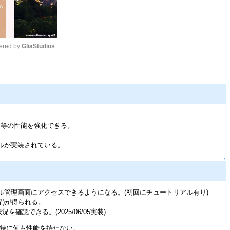
red by 
GliaStudios
Mute
ス等の性能を強化できる。
ルが実装されている。
↑
ル管理画面にアクセスできるようになる。(初回にチュートリアル有り)
)が得られる。
認できる。(2025/06/05実装)
は、特に何も性能を持たない。