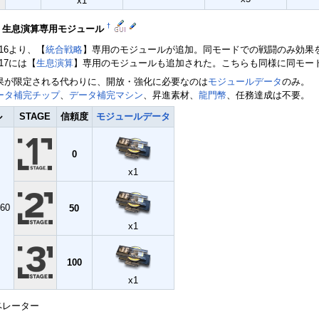
x1
†
・生息演算専用モジュール
1/16より、【
統合戦略
】専用のモジュールが追加。同モードでの戦闘のみ効果
7/17には【
生息演算
】専用のモジュールも追加された。こちらも同様に同モー
果が限定される代わりに、開放・強化に必要なのは
モジュールデータ
のみ。
ータ補完チップ
、
データ補完マシン
、昇進素材、
龍門幣
、任務達成は不要。
ル
STAGE
信頼度
モジュールデータ
0
x1
60
50
x1
100
x1
ペレーター