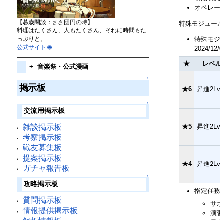
オペレー
【暮歳閑談：ささ団円の時】
特殊モジュー
料理はたくさん、人もたくさん、それに時間もた
っぷりと。
特殊モジ
公式サイト
🌐
2024
★
レベ
+
音楽祭・公式漫画
↑
掲示板
★6
昇進2Lv
↑
交流用掲示板
★5
昇進2Lv
雑談掲示板
考察掲示板
戦友募集板
提案掲示板
★4
昇進2Lv
ガチャ報告板
↑
攻略掲示板
指定任務
質問掲示板
サ
情報提供掲示板
演