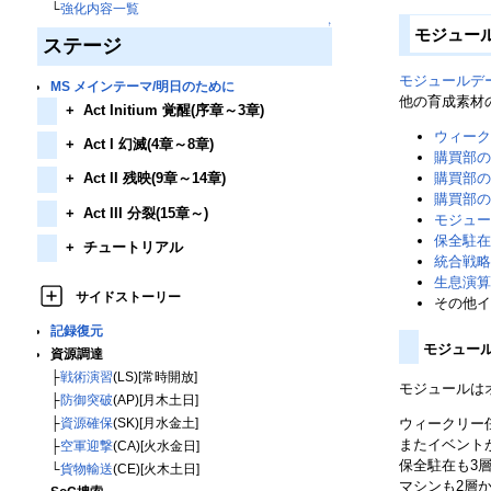
└
強化内容一覧
↑
モジュー
ステージ
モジュールデ
MS メインテーマ/明日のために
他の育成素材
+
Act Initium 覚醒(序章～3章)
ウィーク
+
Act I 幻滅(4章～8章)
購買部の
購買部の
+
Act II 残映(9章～14章)
購買部の
+
Act III 分裂(15章～)
モジュー
保全駐在
+
チュートリアル
統合戦略
生息演算
サイドストーリー
その他イ
記録復元
モジュー
資源調達
├
戦術演習
(LS)[常時開放]
モジュールは
├
防御突破
(AP)[月木土日]
ウィークリー
├
資源確保
(SK)[月水金土]
またイベント
├
空軍迎撃
(CA)[火水金日]
保全駐在も3
└
貨物輸送
(CE)[火木土日]
マシンも2層