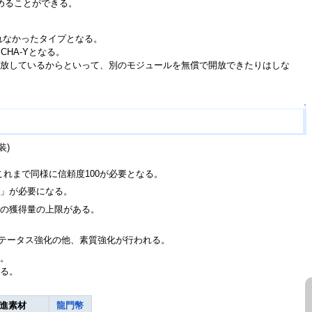
めることができる。
れなかったタイプとなる。
HA-Yとなる。
放しているからといって、別のモジュールを無償で開放できたりはしな
。
↑
装)
3はこれまで同様に信頼度100が必要となる。
」が必要になる。
との獲得量の上限がある。
はステータス強化の他、素質強化が行われる。
る。
ある。
進素材
龍門幣