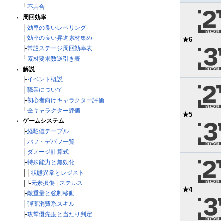
└
不具合
周回効率
├
効率の良いレベリング
├
効率の良い昇進素材集め
★6
├
常設ステージ周回効率表
└
素材要求数逆引き表
解説
├
イベント概説
├
職業について
├
初心者向けキャラクター評価
└
全キャラクター評価
★5
ゲームシステム
├
経験値テーブル
├
バフ・デバフ一覧
├
ダメージ計算式
├
特殊能力と無効化
│├
状態異常とレジスト
│└
元素損傷
|
ステルス
★4
├
敵重量と強制移動
├
弾薬消費系スキル
├
攻撃優先度と当たり判定