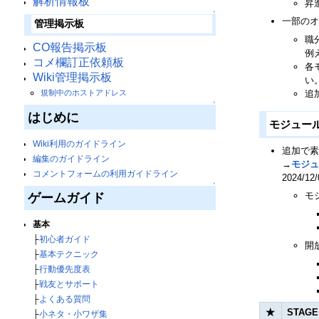
解析情報板
昇
↑
一部のオ
管理掲示板
職
CO報告掲示板
例
コメ欄訂正依頼板
各
Wiki管理掲示板
い
追
規制中のホストアドレス
↑
はじめに
モジュー
Wiki利用のガイドライン
追加で素
編集のガイドライン
→
モジュ
コメントフォームの利用ガイドライン
2024
↑
モ
ゲームガイド
基本
├
初心者ガイド
開
├
基本テクニック
├
行動優先度表
├
戦友とサポート
├
よくある質問
★
STAGE
├
小ネタ・小ワザ集