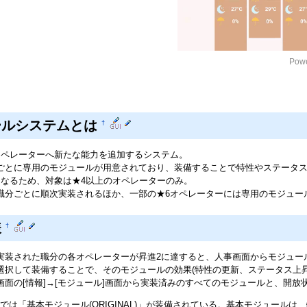
Powe
ールシステムとは
†
オペレーターへ新たな能力を追加するシステム。
ごとに専用のモジュールが用意されており、装備することで特性やステータ
となるため、対象は★4以上のオペレーターのみ。
職分ごとに順次実装されるほか、一部の★6オペレーターには専用のモジュー
様
†
実装された職分の各オペレーターが昇進2に達すると、人事画面からモジュー
選択して装備することで、そのモジュールの効果(特性の更新、ステータス上昇
面の[情報]→[モジュール]画面から実装済みのすべてのモジュールと、開放状況を確
では「基本モジュール(ORIGINAL)」が装備されている。基本モジュール