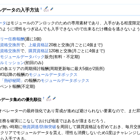
†
ルデータの入手方法
ータ
はモジュールのアンロックのための専用素材であり、入手がある程度限
のように理性をつぎ込んでも入手できないので出来るだけ機会を逃さないよ
リー任務報酬
(週に1個)
資格交換所
で、
上級資格証
20枚と交換(月ごとに4個まで)
資格交換所
で、
購買資格証
120枚と交換(月ごとに4個まで)
モジュールデータパック
販売(有料・不定期)
ルミッション
(初回のみ)
の各エリアの周期掃討報酬(周期更新毎に最大5個が2箇所)
#3以降の報酬の
モジュールデータボックス
「熱砂秘聞」
の報酬の
モジュールデータボックス
ベント報酬(不定期)
†
ルデータ集めの優先順位
オペレーターの最終強化であり育成が進めば避けられない要素なので、まだ昇
任務を確実にこなしておけば地道ではあるが溜まるだろう。
が無い時期に
物資調達/防御突破
を周回して購買資格証を貯めておき、毎月交
層クリアでモジュールデータを貰え、理性も消費しないため1度はチャレンジ
から入手できる。