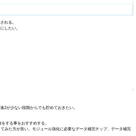
↑
定される。
うにしたい。
↑
進2が少ない段階からでも貯めておきたい。
換をする事をおすすめする。
してみた方が良い。モジュール強化に必要なデータ補完チップ、データ補完