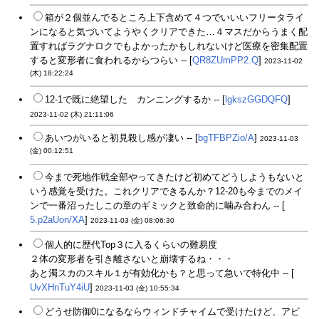
箱が２個並んでるところ上下含めて４つでいいいフリータライ
ンになると気づいてようやくクリアできた…４マスだからうまく配
置すればラグナロクでもよかったかもしれないけど医療を密集配置
すると変形者に食われるからつらい -- [
QR8ZUmPP2.Q
]
2023-11-02
(木) 18:22:24
12-1で既に絶望した カンニングするか -- [
lgkszGGDQFQ
]
2023-11-02 (木) 21:11:06
あいつがいると初見殺し感が凄い -- [
bgTFBPZio/A
]
2023-11-03
(金) 00:12:51
今まで死地作戦全部やってきたけど初めてどうしようもないと
いう感覚を受けた。これクリアできるんか？12-20も今までのメイ
ンで一番沼ったしこの章のギミックと致命的に噛み合わん -- [
5.p2aUon/XA
]
2023-11-03 (金) 08:06:30
個人的に歴代Top３に入るくらいの難易度
２体の変形者を引き離さないと崩壊するね・・・
あと濁スカのスキル１が有効化かも？と思って急いで特化中 -- [
UvXHnTuY4iU
]
2023-11-03 (金) 10:55:34
どうせ防御0になるならウィンドチャイムで受けたけど、アビ