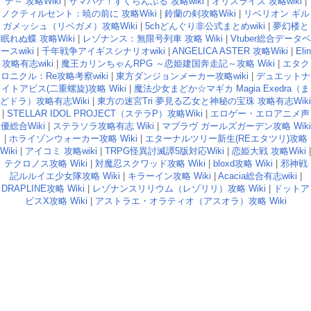
デ～ 攻略Wiki
|
サマバケ！すくらんぶる 攻略wiki
|
オリスライズ 攻略wiki
|
ノクティルセント：暁の前に 攻略Wiki
|
鈴蘭の剣攻略Wiki
|
リベリオン ギル
ガメッシュ（リベガメ）攻略Wiki
|
5chどんぐり非公式まとめwiki
|
夢幻楼と
眠れぬ蝶 攻略Wiki
|
レゾナンス：無限号列車 攻略 Wiki
|
Vtuber総合データベ
ースwiki
|
千年戦争アイギスシナリオwiki
|
ANGELICA ASTER 攻略Wiki
|
Elin
攻略有志wiki
|
魔王カリンちゃんRPG ～恋姫建国奔走記～攻略 Wiki
|
エタク
ロニクル：Re攻略考察wiki
|
東方ダンジョンメーカー攻略wiki
|
デュエットナ
イトアビス(二重螺旋)攻略 Wiki
|
魔法少女まどか☆マギカ Magia Exedra（ま
どドラ）攻略有志Wiki
|
東方の迷宮Tri 夢見る乙女と神秘の宝珠 攻略有志Wiki
|
STELLAR IDOL PROJECT（ステラP）攻略Wiki
|
エロゲー・エロアニメ声
優総合Wiki
|
ステラソラ攻略有志 Wiki
|
マブラヴ ガールズガーデン攻略 Wiki
|
ホライゾンウォーカー攻略 Wiki
|
エターナルツリー新生(REエタツリ)攻略
Wiki
|
アイコミ 攻略wiki
|
TRPG怪異討滅譚5版対応Wiki
|
恋姫大戦 攻略Wiki
|
テクロノス攻略 Wiki
|
対魔忍スクワッド攻略 Wiki
|
bloxd攻略 Wiki
|
邪神戦
記ルルイエ少女隊攻略 Wiki
|
キラーイン攻略 Wiki
|
Acacia総合有志wiki
|
DRAPLINE攻略 Wiki
|
レゾナンスリリウム（レゾリリ）攻略 Wiki
|
ドットア
ビスX攻略 Wiki
|
アストラエ・オラティオ（アスオラ）攻略 Wiki