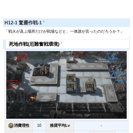
†
H12-1 驚靂作戦-1
「戦火が及ぶ場所だけが戦場などと、一体誰が言ったのだろうか？」
↑
†
死地作戦(厄難奮戦環境)
消費理性
10
推奨平均Lv
-