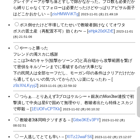
グレイディーアが撃ち落とすしで隙がなかった。ブロ数も必要だか
ら縛りじゃなくてフォローは必要だったけどやっぱりアビサル面子
はどこかおかしい -- [
zisHMWViKTg
]
2023-11-01 (水) 21:49:19
ボス倒せたけど半壊してたせいで教唆者捌けなくてオワタ
ボスの置土産（再配置不可）効くわ〜 -- [
eHpk20dXZrE
]
2023-11-01
(水) 21:51:06
やーっと勝った
フレンドの濁スカに感謝
ここは3×4のキャラ(狙撃かソーンズ)と高台端から攻撃範囲を繋げ
て密偵をキルゾーンまでに看破するのが大事だな
下の民間人は全部セーフだし、モーガン印の条件はクリアだけだか
ら通してもいいの気づいてからだいぶ楽になったわ -- [
z9zXhLKyyj2
]
2023-11-01 (水) 22:59:32
つらぁ…とりあえず3ブロはケルシー＋銀灰のMon3ter連投で初
撃潰して中央は星6で固めて無理やり、教唆者出たら特殊とスカジ
で即殺 -- [
1EUOFvCPTKk
]
2023-11-02 (木) 00:10:32
教唆者3体同時クソすぎる -- [
Gtbe3KEv3PY
]
2023-11-02 (木)
08:02:51
一人逃してとても辛い -- [
XITz2JwaFS6
]
2023-11-02 (木) 15:12:07