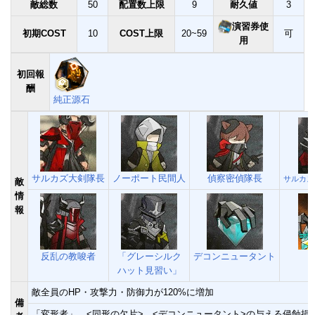
敵総数
50
配置数上限
9
耐久値
3
演習券使
初期COST
10
COST上限
20~59
可
用
初回報
酬
純正源石
サルカズ大剣隊長
ノーポート民間人
偵察密偵隊長
サルカズ
敵
情
報
反乱の教唆者
「グレーシルク
デコンニュータント
「
ハット見習い」
敵全員のHP・攻撃力・防御力が120%に増加
備
「変形者」、<同形の欠片>、<デコンニュータント>の与える
侵蝕損