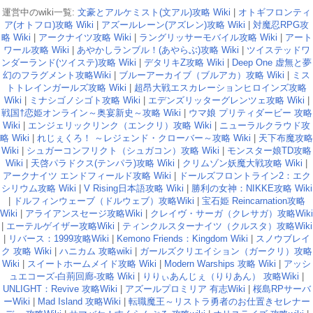
運営中のwiki一覧:
文豪とアルケミスト(文アル)攻略 Wiki
|
オトギフロンティ
ア(オトフロ)攻略 Wiki
|
アズールレーン(アズレン)攻略 Wiki
|
対魔忍RPG攻
略 Wiki
|
アークナイツ攻略 Wiki
|
ラングリッサーモバイル攻略 Wiki
|
アート
ワール攻略 Wiki
|
あやかしランブル！(あやらぶ)攻略 Wiki
|
ツイステッドワ
ンダーランド(ツイステ)攻略 Wiki
|
デタリキZ攻略 Wiki
|
Deep One 虚無と夢
幻のフラグメント攻略Wiki
|
ブルーアーカイブ（ブルアカ）攻略 Wiki
|
ミス
トトレインガールズ攻略 Wiki
|
超昂大戦エスカレーションヒロインズ攻略
Wiki
|
ミナシゴノシゴト攻略 Wiki
|
エデンズリッターグレンツェ攻略 Wiki
|
戦国†恋姫オンライン～奥宴新史～攻略 Wiki
|
ウマ娘 プリティダービー 攻略
Wiki
|
エンジェリックリンク（エンクリ）攻略 Wiki
|
ニューラルクラウド攻
略 Wiki
|
れじぇくろ！ ～レジェンド・クローバー～攻略 Wiki
|
天下布魔攻略
Wiki
|
シュガーコンフリクト（シュガコン）攻略 Wiki
|
モンスター娘TD攻略
Wiki
|
天啓パラドクス(テンパラ)攻略 Wiki
|
クリムゾン妖魔大戦攻略 Wiki
|
アークナイツ エンドフィールド攻略 Wiki
|
ドールズフロントライン2：エク
シリウム攻略 Wiki
|
V Rising日本語攻略 Wiki
|
勝利の女神：NIKKE攻略 Wiki
|
ドルフィンウェーブ（ドルウェブ）攻略Wiki
|
宝石姫 Reincarnation攻略
Wiki
|
アライアンスセージ攻略Wiki
|
クレイヴ・サーガ（クレサガ）攻略Wiki
|
エーテルゲイザー攻略Wiki
|
ティンクルスターナイツ（クルスタ）攻略Wiki
|
リバース：1999攻略Wiki
|
Kemono Friends：Kingdom Wiki
|
スノウブレイ
ク 攻略 Wiki
|
ハニカム 攻略wiki
|
ガールズクリエイション（ガークリ）攻略
Wiki
|
スイートホームメイド攻略 Wiki
|
Modern Warships 攻略 Wiki
|
アッシ
ュエコーズ-白荊回廊-攻略 Wiki
|
りりぃあんじぇ（りりあん） 攻略Wiki
|
UNLIGHT：Revive 攻略Wiki
|
アズールプロミリア 有志Wiki
|
桜島RPサーバ
ーWiki
|
Mad Island 攻略Wiki
|
転職魔王～リストラ勇者のお仕置きセレナー