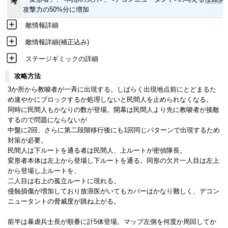
考
攻撃力の50%分に増加
敵情報詳細
敵情報詳細(補正込み)
ステージギミックの詳細
攻略方法
3か所から教唆者が一斉に出現する。しばらく出現地点前にとどまるた
め速やかにブロックするか処理しないと民間人を止められなくなる。
同時に民間人もかなりの数が登場。開幕は民間人より先に教唆者が接敵
するので問題にならないが
中盤に2回、さらに第二段階移行後にも1回同じパターンで出現するため
対策が必要。
民間人は下ルートを通る者は民間人、上ルートが密偵隊長。
変形者本体は左上から登場し下ルートを通る。同形の欠片一人目は左上
から登場し上ルートを、
二人目は右上の孤立ルートに現れる。
侵蝕損傷が増加しており放浪医がいてもカバーはかなり難しく、デコン
ニュータントの脅威度が跳ね上がる。
前半は暴虐兵士長が順番に計5体登場。マップ左側を何度か周回してか