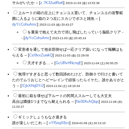
サルがいたか -- [
z.7K32udRw6
]
2023-11-03 (金) 13:52:36
上ルートの箱の左上にチョンユエ置いて、チョンユエの攻撃範
囲に入るように箱の２つ左にスカジでボスと雑魚 -- [
dyYcCohuAmc
]
2023-11-03 (金) 20:43:27
を重装で抱えて火力で消し飛ばしたっていう脳筋クリア -
- [
dyYcCohuAmc
]
2023-11-03 (金) 20:45:14
変形者を通して他全部倒せば一応クリア扱いになって報酬はも
らえる -- [
CsI9xxZuwkQ
]
2023-11-03 (金) 22:29:00
天才すぎる… -- [
GcURvHNcnqE
]
2023-11-04 (土) 00:50:25
無理ゲすぎると思って数回諦めたけど、防御０で行けと書いて
たのでムリおじとヘビーレインで頑張ったらイケた。誰かありがと
う -- [
/CjkXHqDYr2
]
2023-11-04 (土) 18:16:34
最初に箱を壊せば下ルートの民間人スルーしても大丈夫
高台は隣接1つまでなら耐えられる -- [
Nx0DfvAQlqs
]
2023-11-08 (水)
11:02:27
ギミックしょうもなさ過ぎる
誰が楽しいだこれ -- [
.vYf5oqX8zo
]
2024-01-09 (火) 20:13:10