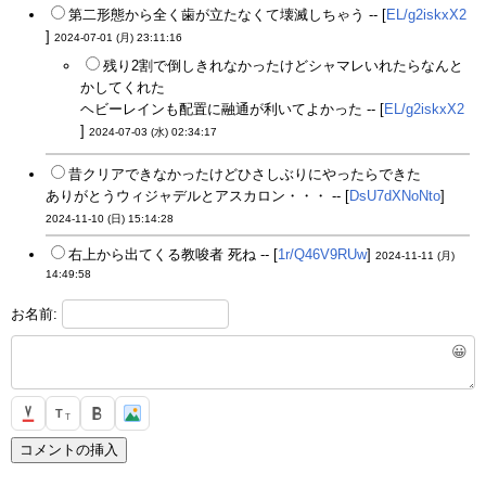
第二形態から全く歯が立たなくて壊滅しちゃう -- [
EL/g2iskxX2
]
2024-07-01 (月) 23:11:16
残り2割で倒しきれなかったけどシャマレいれたらなんと
かしてくれた
ヘビーレインも配置に融通が利いてよかった -- [
EL/g2iskxX2
]
2024-07-03 (水) 02:34:17
昔クリアできなかったけどひさしぶりにやったらできた
ありがとうウィジャデルとアスカロン・・・ -- [
DsU7dXNoNto
]
2024-11-10 (日) 15:14:28
右上から出てくる教唆者 死ね -- [
1r/Q46V9RUw
]
2024-11-11 (月)
14:49:58
お名前:
😀
T
T