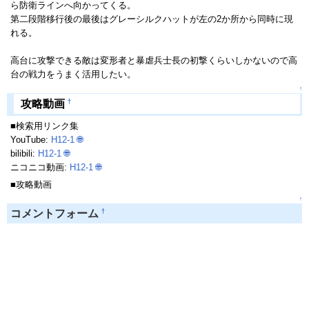
ら防衛ラインへ向かってくる。
第二段階移行後の最後はグレーシルクハットが左の2か所から同時に現
れる。
高台に攻撃できる敵は変形者と暴虐兵士長の初撃くらいしかないので高
台の戦力をうまく活用したい。
↑
†
攻略動画
■検索用リンク集
YouTube:
H12-1
🌐
bilibili:
H12-1
🌐
ニコニコ動画:
H12-1
🌐
■攻略動画
↑
†
コメントフォーム