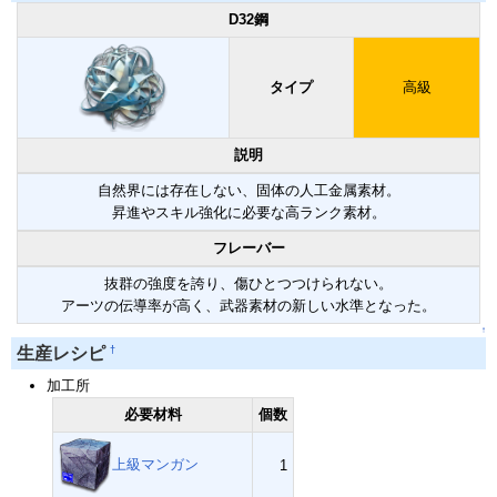
D32鋼
タイプ
高級
説明
自然界には存在しない、固体の人工金属素材。
昇進やスキル強化に必要な高ランク素材。
フレーバー
抜群の強度を誇り、傷ひとつつけられない。
アーツの伝導率が高く、武器素材の新しい水準となった。
↑
†
生産レシピ
加工所
必要材料
個数
上級マンガン
1