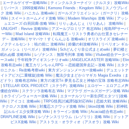
|
エーテルゲイザー攻略Wiki
|
ティンクルスターナイツ（クルスタ）攻略Wiki
|
リバース：1999攻略Wiki
|
Kemono Friends：Kingdom Wiki
|
スノウブレイ
ク 攻略 Wiki
|
ハニカム 攻略wiki
|
ガールズクリエイション（ガークリ）攻略
Wiki
|
スイートホームメイド攻略 Wiki
|
Modern Warships 攻略 Wiki
|
アッシ
ュエコーズ-白荊回廊-攻略 Wiki
|
りりぃあんじぇ（りりあん） 攻略Wiki
|
UNLIGHT：Revive 攻略Wiki
|
アズールプロミリア 有志Wiki
|
桜島RPサーバ
ーWiki
|
Mad Island 攻略Wiki
|
転職魔王～リストラ勇者のお仕置きセレナー
デ～ 攻略Wiki
|
サマバケ！すくらんぶる 攻略wiki
|
オリスライズ 攻略wiki
|
ノクティルセント：暁の前に 攻略Wiki
|
鈴蘭の剣攻略Wiki
|
リベリオン ギル
ガメッシュ（リベガメ）攻略Wiki
|
5chどんぐり非公式まとめwiki
|
夢幻楼と
眠れぬ蝶 攻略Wiki
|
レゾナンス：無限号列車 攻略 Wiki
|
Vtuber総合データベ
ースwiki
|
千年戦争アイギスシナリオwiki
|
ANGELICA ASTER 攻略Wiki
|
Elin
攻略有志wiki
|
魔王カリンちゃんRPG ～恋姫建国奔走記～攻略 Wiki
|
エタク
ロニクル：Re攻略考察wiki
|
東方ダンジョンメーカー攻略wiki
|
デュエットナ
イトアビス(二重螺旋)攻略 Wiki
|
魔法少女まどか☆マギカ Magia Exedra（ま
どドラ）攻略有志Wiki
|
東方の迷宮Tri 夢見る乙女と神秘の宝珠 攻略有志Wiki
|
STELLAR IDOL PROJECT（ステラP）攻略Wiki
|
エロゲー・エロアニメ声
優総合Wiki
|
ステラソラ攻略有志 Wiki
|
マブラヴ ガールズガーデン攻略 Wiki
|
ホライゾンウォーカー攻略 Wiki
|
エターナルツリー新生(REエタツリ)攻略
Wiki
|
アイコミ 攻略wiki
|
TRPG怪異討滅譚5版対応Wiki
|
恋姫大戦 攻略Wiki
|
テクロノス攻略 Wiki
|
対魔忍スクワッド攻略 Wiki
|
bloxd攻略 Wiki
|
邪神戦
記ルルイエ少女隊攻略 Wiki
|
キラーイン攻略 Wiki
|
Acacia総合有志wiki
|
DRAPLINE攻略 Wiki
|
レゾナンスリリウム（レゾリリ）攻略 Wiki
|
ドットア
ビスX攻略 Wiki
|
アストラエ・オラティオ（アスオラ）攻略 Wiki