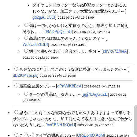
ダイヤモンドカッターならぬD32カッターとかあるん
じゃないかな。加工クッソ大変なのは変わらんが -- [
gd2gau.D5CI
]
2021-06-01 (火) 15:23:09
傷は一切付かないけど柔軟なのかも。無理な加工に耐え
そうね。 -- [
08ADPgQzimU
]
2021-06-01 (火) 12:35:04
高温にすれば加工できるんじゃないの？ -- [
Wd2Ud6ZIDBI
]
2021-06-01 (火) 15:43:13
鋼って書いてあるし合金でしょ、多分 -- [
zbVx67ZfheA
]
2021-09-01 (水) 00:19:44
合金なのにどうしてこのような形に整形してしまったのか -- [
dBZl6Msacps
]
2022-03-11 (金) 10:10:46
最高級金属タワシ -- [
qPtfWlK8BcA
]
2022-04-21 (木) 17:29:38
ダーツの景品にしなきゃ… -- [
ggj7bAgGuZE
]
2022-04-21
(木) 18:36:53
思うにこれはこんな複雑な形でも耐久力ありますよって単なる
サンプルじゃないのかな、加工前なんて素人目に違いなんてわから
ないだろうしね -- [
bvCENHJKQoU
]
2022-08-01 (月) 05:57:33
こういうタイプの麺あるよね -- [
QRiEo48XAgM
]
2022-08-16 (火)