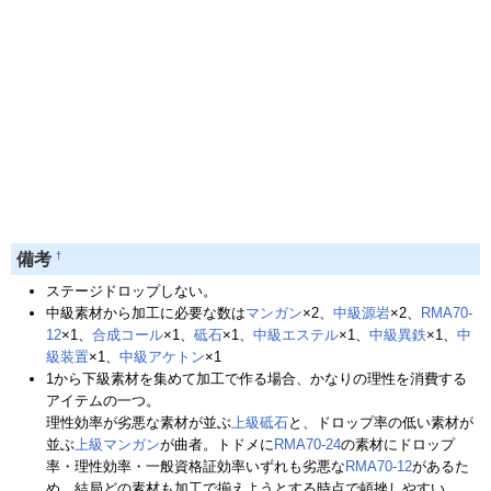
†
備考
ステージドロップしない。
中級素材から加工に必要な数は
マンガン
×2、
中級源岩
×2、
RMA70-
12
×1、
合成コール
×1、
砥石
×1、
中級エステル
×1、
中級異鉄
×1、
中
級装置
×1、
中級アケトン
×1
1から下級素材を集めて加工で作る場合、かなりの理性を消費する
アイテムの一つ。
理性効率が劣悪な素材が並ぶ
上級砥石
と、ドロップ率の低い素材が
並ぶ
上級マンガン
が曲者。トドメに
RMA70-24
の素材にドロップ
率・理性効率・一般資格証効率いずれも劣悪な
RMA70-12
があるた
め、結局どの素材も加工で揃えようとする時点で頓挫しやすい。