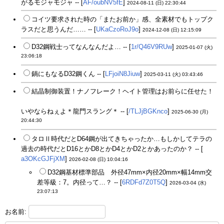
がるモジャモジャ -- [
AF/oubNV5fE
]
2024-08-11 (日) 22:30:44
コイツ要求された時の「またお前か」感、全素材でもトップク
ラスだと思うんだ…… -- [
UKaCzoRoJ9o
]
2024-12-08 (日) 12:15:09
D32鋼戦士ってなんなんだよ… -- [
1r/Q46V9RUw
]
2025-01-07 (火)
23:06:18
鍋にもなるD32鋼くん -- [
LFjoiN8Jiuw
]
2025-03-11 (火) 03:43:46
結晶制御装置！ナノフレーク！ヘイト管理はお前らに任せた！
いやならねぇよ＊龍門スラング＊ -- [
/TLJjBGKnco
]
2025-06-30 (月)
20:44:30
タロⅡ時代だとD64鋼が出てきちゃったか…もしかしてテラの
過去の時代だとD16とかD8とかD4とかD2とかあったのか？ -- [
a3OKcGJFjXM
]
2026-02-08 (日) 10:04:16
D32鋼基材標準部品 外径47mm×内径20mm×幅14mm交
差等級：7。内径って…？ -- [
6RDFd7Z0T5Q
]
2026-03-04 (水)
23:07:13
お名前: