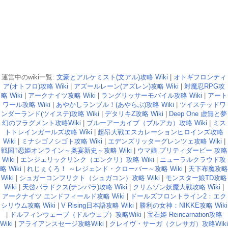
運営中のwiki一覧:
文豪とアルケミスト(文アル)攻略 Wiki
|
オトギフロンティ
ア(オトフロ)攻略 Wiki
|
アズールレーン(アズレン)攻略 Wiki
|
対魔忍RPG攻
略 Wiki
|
アークナイツ攻略 Wiki
|
ラングリッサーモバイル攻略 Wiki
|
アート
ワール攻略 Wiki
|
あやかしランブル！(あやらぶ)攻略 Wiki
|
ツイステッドワ
ンダーランド(ツイステ)攻略 Wiki
|
デタリキZ攻略 Wiki
|
Deep One 虚無と夢
幻のフラグメント攻略Wiki
|
ブルーアーカイブ（ブルアカ）攻略 Wiki
|
ミス
トトレインガールズ攻略 Wiki
|
超昂大戦エスカレーションヒロインズ攻略
Wiki
|
ミナシゴノシゴト攻略 Wiki
|
エデンズリッターグレンツェ攻略 Wiki
|
戦国†恋姫オンライン～奥宴新史～攻略 Wiki
|
ウマ娘 プリティダービー 攻略
Wiki
|
エンジェリックリンク（エンクリ）攻略 Wiki
|
ニューラルクラウド攻
略 Wiki
|
れじぇくろ！ ～レジェンド・クローバー～攻略 Wiki
|
天下布魔攻略
Wiki
|
シュガーコンフリクト（シュガコン）攻略 Wiki
|
モンスター娘TD攻略
Wiki
|
天啓パラドクス(テンパラ)攻略 Wiki
|
クリムゾン妖魔大戦攻略 Wiki
|
アークナイツ エンドフィールド攻略 Wiki
|
ドールズフロントライン2：エク
シリウム攻略 Wiki
|
V Rising日本語攻略 Wiki
|
勝利の女神：NIKKE攻略 Wiki
|
ドルフィンウェーブ（ドルウェブ）攻略Wiki
|
宝石姫 Reincarnation攻略
Wiki
|
アライアンスセージ攻略Wiki
|
クレイヴ・サーガ（クレサガ）攻略Wiki