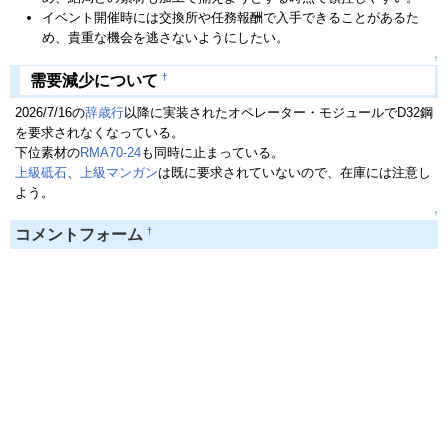
イベント開催時には交換所や任務報酬で入手できることがあるた
め、貴重な機会を逃さないようにしたい。
↑
†
需要減少について
2026/7/16の
辞歳行
以降に実装されたオペレーター・モジュールでD32鋼
を要求されなくなっている。
下位素材の
RMA70-24
も同時に止まっている。
上級砥石
、
上級マンガン
は既に要求されていないので、在庫には注意し
よう。
↑
†
コメントフォーム