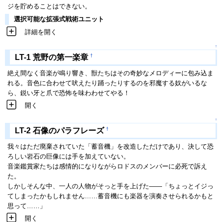
ジを貯めることはできない。
選択可能な拡張式戦術ユニット
詳細を開く
↑
†
LT-1 荒野の第一楽章
絶え間なく音楽が鳴り響き、獣たちはその奇妙なメロディーに包み込ま
れる。音色に合わせて吠えたり踊ったりするのを邪魔する奴がいるな
ら、鋭い牙と爪で恐怖を味わわせてやる！
開く
↑
†
LT-2 石像のパラフレーズ
我々はただ廃棄されていた「蓄音機」を改造しただけであり、決して恐
ろしい岩石の巨像には手を加えていない。
音楽鑑賞家たちは感情的になりながらロドスのメンバーに必死で訴え
た。
しかしそんな中、一人の人物がそっと手を上げた――「ちょっとイジっ
てしまったかもしれません……蓄音機にも楽器を演奏させられるかもと
思って……」
開く