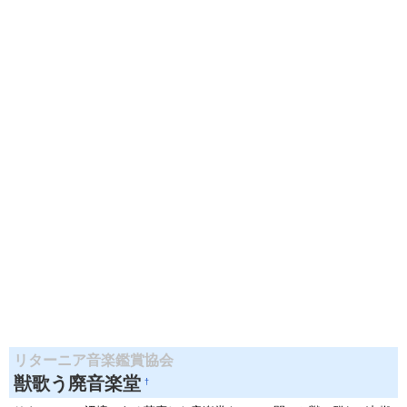
リターニア音楽鑑賞協会
獣歌う廃音楽堂
†