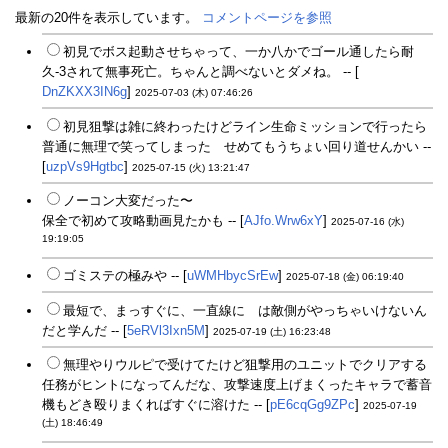
最新の20件を表示しています。
コメントページを参照
初見でボス起動させちゃって、一か八かでゴール通したら耐
久-3されて無事死亡。ちゃんと調べないとダメね。 -- [
DnZKXX3IN6g
]
2025-07-03 (木) 07:46:26
初見狙撃は雑に終わったけどライン生命ミッションで行ったら
普通に無理で笑ってしまった せめてもうちょい回り道せんかい --
[
uzpVs9Hgtbc
]
2025-07-15 (火) 13:21:47
ノーコン大変だった〜
保全で初めて攻略動画見たかも -- [
AJfo.Wrw6xY
]
2025-07-16 (水)
19:19:05
ゴミステの極みや -- [
uWMHbycSrEw
]
2025-07-18 (金) 06:19:40
最短で、まっすぐに、一直線に は敵側がやっちゃいけないん
だと学んだ -- [
5eRVl3Ixn5M
]
2025-07-19 (土) 16:23:48
無理やりウルピで受けてたけど狙撃用のユニットでクリアする
任務がヒントになってんだな、攻撃速度上げまくったキャラで蓄音
機もどき殴りまくればすぐに溶けた -- [
pE6cqGg9ZPc
]
2025-07-19
(土) 18:46:49