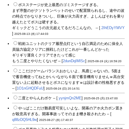
ボスステージが史上最悪のゴミステージすぎる。
まず序盤のがクソトランペットのせいで配置限られるし、途中の波
の時点でかなりきついし、巨像が火力高すぎ、よしんばそれを乗り
越えたとてボスは硬すぎる。
ギミックどうこうの次元超えてるだろこんなの。 -- [
.2IhEDyYMVY
]
2025-08-13 (水) 17:44:03
戦術ユニットのクリア履歴点灯という自己満足のために保全人
員協力協定クリアに挑戦したけどこれが一番しんどかった
ギリギリ運良くクリアできたって感じ
もう二度とやりたくないぜ -- [
2dunDqIMlSc
]
2025-08-19 (火) 16:59:20
ここだけゲームバランスおかしいよ、馬鹿じゃないの。5面ま
で蓄音機使ってねとかいいながら６面で蓄音機有りませんｗ高台安
置ない上に起動させるとボスになりますｗは設計者の性格悪すぎる
-- [
1O1nGHQDFuU
]
2025-08-24 (日) 20:14:51
二度とやらんわボケ -- [
.yynjmQn2ME
]
2025-08-25 (月) 23:47:00
やっぱここだけ難易度可笑しいよな。開幕のアホ火力ポン置き
が殺意高すぎる。開幕事故ってそのまま轢き殺されたわ -- [
q88zDQ5HL9w
]
2025-08-27 (水) 17:40:37