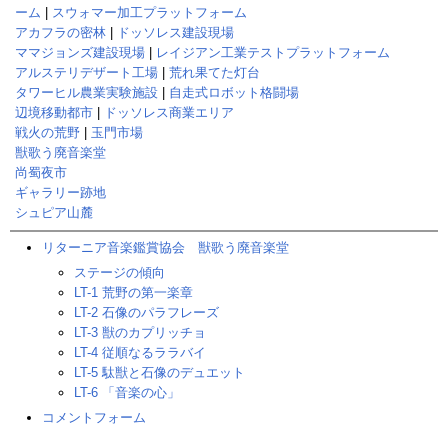
ーム
|
スウォマー加工プラットフォーム
アカフラの密林
|
ドッソレス建設現場
ママジョンズ建設現場
|
レイジアン工業テストプラットフォーム
アルステリデザート工場
|
荒れ果てた灯台
タワーヒル農業実験施設
|
自走式ロボット格闘場
辺境移動都市
|
ドッソレス商業エリア
戦火の荒野
|
玉門市場
獣歌う廃音楽堂
尚蜀夜市
ギャラリー跡地
シュピア山麓
リターニア音楽鑑賞協会 獣歌う廃音楽堂
ステージの傾向
LT-1 荒野の第一楽章
LT-2 石像のパラフレーズ
LT-3 獣のカプリッチョ
LT-4 従順なるララバイ
LT-5 駄獣と石像のデュエット
LT-6 「音楽の心」
コメントフォーム