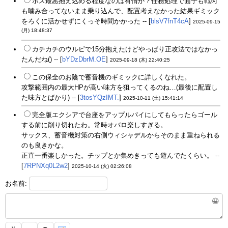
ボス最悪抱え込める程度なのは有情か？任務処理で面子も戦術
も噛み合ってないまま乗り込んで、配置考えなかった結果ギミック
をろくに活かせずにくっそ時間かかった -- [
blsV7fnT4cA
]
2025-09-15
(月) 18:48:37
カチカチのウルピで15分抱えたけどやっぱり正攻法ではなかっ
たんだね() -- [
bYDzDbrM.OE
]
2025-09-18 (木) 22:40:25
この保全のお陰で蓄音機のギミックに詳しくなれた。
攻撃範囲内の最大HPが高い味方を狙ってくるのね…(最後に配置し
た味方とばかり) -- [
3tosYQzIMT.
]
2025-10-11 (土) 15:41:14
完全版エクシアで台座をアップルパイにしてもらったらゴール
する前に削り切れたわ。常時オバロ楽しすぎる。
サックス、蓄音機対策の右側ウィシャデルからそのまま重ねられる
のも良きかな。
正直一番楽しかった。チップとか集めきっても遊んでたくらい。 --
[
7RPNXq0L2w2
]
2025-10-14 (火) 02:26:08
お名前:
😀