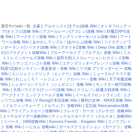
運営中のwiki一覧:
文豪とアルケミスト(文アル)攻略 Wiki
|
オトギフロンティ
ア(オトフロ)攻略 Wiki
|
アズールレーン(アズレン)攻略 Wiki
|
対魔忍RPG攻
略 Wiki
|
アークナイツ攻略 Wiki
|
ラングリッサーモバイル攻略 Wiki
|
アート
ワール攻略 Wiki
|
あやかしランブル！(あやらぶ)攻略 Wiki
|
ツイステッドワ
ンダーランド(ツイステ)攻略 Wiki
|
デタリキZ攻略 Wiki
|
Deep One 虚無と夢
幻のフラグメント攻略Wiki
|
ブルーアーカイブ（ブルアカ）攻略 Wiki
|
ミス
トトレインガールズ攻略 Wiki
|
超昂大戦エスカレーションヒロインズ攻略
Wiki
|
ミナシゴノシゴト攻略 Wiki
|
エデンズリッターグレンツェ攻略 Wiki
|
戦国†恋姫オンライン～奥宴新史～攻略 Wiki
|
ウマ娘 プリティダービー 攻略
Wiki
|
エンジェリックリンク（エンクリ）攻略 Wiki
|
ニューラルクラウド攻
略 Wiki
|
れじぇくろ！ ～レジェンド・クローバー～攻略 Wiki
|
天下布魔攻略
Wiki
|
シュガーコンフリクト（シュガコン）攻略 Wiki
|
モンスター娘TD攻略
Wiki
|
天啓パラドクス(テンパラ)攻略 Wiki
|
クリムゾン妖魔大戦攻略 Wiki
|
アークナイツ エンドフィールド攻略 Wiki
|
ドールズフロントライン2：エク
シリウム攻略 Wiki
|
V Rising日本語攻略 Wiki
|
勝利の女神：NIKKE攻略 Wiki
|
ドルフィンウェーブ（ドルウェブ）攻略Wiki
|
宝石姫 Reincarnation攻略
Wiki
|
アライアンスセージ攻略Wiki
|
クレイヴ・サーガ（クレサガ）攻略Wiki
|
エーテルゲイザー攻略Wiki
|
ティンクルスターナイツ（クルスタ）攻略Wiki
|
リバース：1999攻略Wiki
|
Kemono Friends：Kingdom Wiki
|
スノウブレイ
ク 攻略 Wiki
|
ハニカム 攻略wiki
|
ガールズクリエイション（ガークリ）攻略