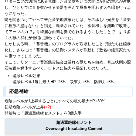
リターニアの辺境にある荒廃した音楽堂をいつの間にか獣の群れが占拠
し、ひとりでに音を響かせる楽器を囲んで昼夜を問わず大合唱を行うよ
うになった。
噂を聞きつけてやって来た音楽鑑賞家たちは、その珍しい光景を「音楽
に種族の壁はない」と讃え、廃棄されていた「蓄音機」を無断で改造し
てアーツの力でより綺麗な曲調を奏でられるようにしたことで、より多
くの獣の群れが合唱に加わっていった。
しかしある時、「蓄音機」のプログラムが崩壊したことで獣たちは凶暴
化し、さらには「蓄音機」の防御システムが作動して数名の鑑賞家たち
を傷つけてしまった。
そこで、リターニア音楽鑑賞協会は暴れる獣たちを鎮め、暴走状態の源
石装置を解体するべく、ロドスに協力を要請したのだった。
危険レベル効果
危険レベル1毎に最大HP+25%、攻撃力+5%、防御力+5%
応急補給
危険レベルが1上昇するごとにすべての敵の最大HP+30%
初期危険レベルが上昇
(+2)
開始時に「超過重絶縁セメント」を3個入手
超過重絶縁セメント
Overweight Insulating Cement