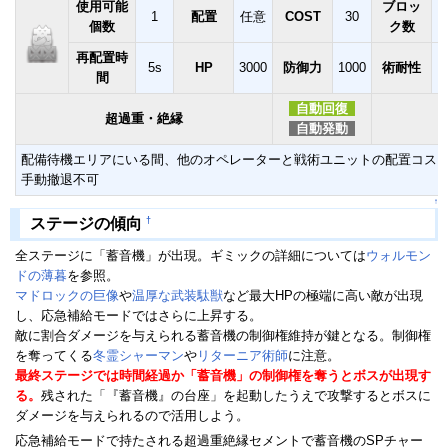
使用可能
ブロッ
1
配置
任意
COST
30
個数
ク数
再配置時
5s
HP
3000
防御力
1000
術耐性
間
自動回復
超過重・絶縁
自動発動
配備待機エリアにいる間、他のオペレーターと戦術ユニットの配置コスト
手動撤退不可
↑
†
ステージの傾向
全ステージに「蓄音機」が出現。ギミックの詳細については
ウォルモン
ドの薄暮
を参照。
マドロックの巨像
や
温厚な武装駄獣
など最大HPの極端に高い敵が出現
し、応急補給モードではさらに上昇する。
敵に割合ダメージを与えられる蓄音機の制御権維持が鍵となる。制御権
を奪ってくる
冬霊シャーマン
や
リターニア術師
に注意。
最終ステージでは時間経過か「蓄音機」の制御権を奪うとボスが出現す
る。
残された「『蓄音機』の台座」を起動したうえで攻撃するとボスに
ダメージを与えられるので活用しよう。
応急補給モードで持たされる超過重絶縁セメントで蓄音機のSPチャー