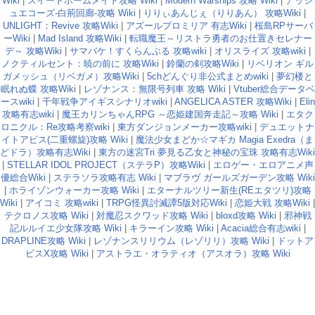
Wiki
|
スイートホームメイド攻略 Wiki
|
Modern Warships 攻略 Wiki
|
アッシ
ュエコーズ-白荊回廊-攻略 Wiki
|
りりぃあんじぇ（りりあん） 攻略Wiki
|
UNLIGHT：Revive 攻略Wiki
|
アズールプロミリア 有志Wiki
|
桜島RPサーバ
ーWiki
|
Mad Island 攻略Wiki
|
転職魔王～リストラ勇者のお仕置きセレナー
デ～ 攻略Wiki
|
サマバケ！すくらんぶる 攻略wiki
|
オリスライズ 攻略wiki
|
ノクティルセント：暁の前に 攻略Wiki
|
鈴蘭の剣攻略Wiki
|
リベリオン ギル
ガメッシュ（リベガメ）攻略Wiki
|
5chどんぐり非公式まとめwiki
|
夢幻楼と
眠れぬ蝶 攻略Wiki
|
レゾナンス：無限号列車 攻略 Wiki
|
Vtuber総合データベ
ースwiki
|
千年戦争アイギスシナリオwiki
|
ANGELICA ASTER 攻略Wiki
|
Elin
攻略有志wiki
|
魔王カリンちゃんRPG ～恋姫建国奔走記～攻略 Wiki
|
エタク
ロニクル：Re攻略考察wiki
|
東方ダンジョンメーカー攻略wiki
|
デュエットナ
イトアビス(二重螺旋)攻略 Wiki
|
魔法少女まどか☆マギカ Magia Exedra（ま
どドラ）攻略有志Wiki
|
東方の迷宮Tri 夢見る乙女と神秘の宝珠 攻略有志Wiki
|
STELLAR IDOL PROJECT（ステラP）攻略Wiki
|
エロゲー・エロアニメ声
優総合Wiki
|
ステラソラ攻略有志 Wiki
|
マブラヴ ガールズガーデン攻略 Wiki
|
ホライゾンウォーカー攻略 Wiki
|
エターナルツリー新生(REエタツリ)攻略
Wiki
|
アイコミ 攻略wiki
|
TRPG怪異討滅譚5版対応Wiki
|
恋姫大戦 攻略Wiki
|
テクロノス攻略 Wiki
|
対魔忍スクワッド攻略 Wiki
|
bloxd攻略 Wiki
|
邪神戦
記ルルイエ少女隊攻略 Wiki
|
キラーイン攻略 Wiki
|
Acacia総合有志wiki
|
DRAPLINE攻略 Wiki
|
レゾナンスリリウム（レゾリリ）攻略 Wiki
|
ドットア
ビスX攻略 Wiki
|
アストラエ・オラティオ（アスオラ）攻略 Wiki