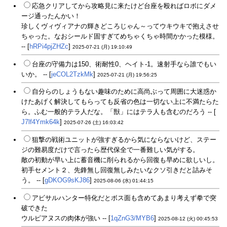
応急クリアしてから攻略見に来たけど台座を殴ればロボにダメ
ージ通ったんかい！
珍しくヴィヴィアナの輝きどころじゃん～ってウキウキで抱えさせ
ちゃった。なおシールド固すぎてめちゃくちゃ時間かかった模様。
-- [
hRPi4pjZHZc
]
2025-07-21 (月) 19:10:49
台座の守備力は150、術耐性0、ヘイト-1。速射手なら誰でもい
いか。 -- [
jeCOL2TzkMk
]
2025-07-21 (月) 19:56:25
自分らのしょうもない趣味のために高尚ぶって周囲に大迷惑か
けたあげく解決してもらっても反省の色は一切ない上に不満たらた
ら。ふむ一般的テラ人だな。「獣」にはテラ人も含むのだろう -- [
J7lf4Ymk64k
]
2025-07-26 (土) 16:03:42
狙撃の戦術ユニットが強すぎるから気にならないけど、ステー
ジの難易度だけで言ったら歴代保全で一番難しい気がする。
敵の初動が早い上に蓄音機に削られるから回復も早めに欲しいし。
初手セメント２、先鋒無し回復無しみたいなクソ引きだと詰みそ
う。 -- [
gDKOG9sKJ86
]
2025-08-06 (水) 01:44:15
アビサルハンター特化だとボス面も含めてあまり考えず拳で突
破できた
ウルピアヌスの肉体が強い -- [
1qZnG3/MYB6
]
2025-08-12 (火) 00:45:53