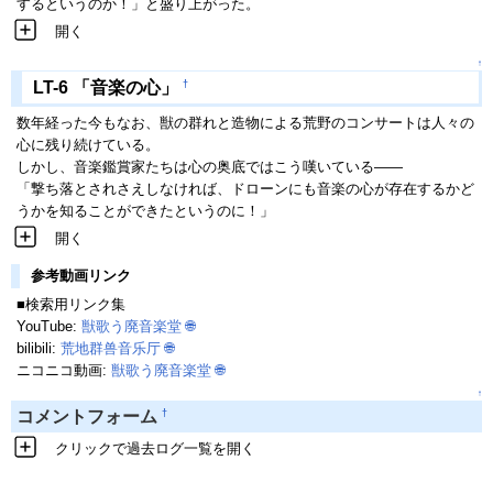
するというのか！」と盛り上がった。
開く
↑
†
LT-6 「音楽の心」
数年経った今もなお、獣の群れと造物による荒野のコンサートは人々の
心に残り続けている。
しかし、音楽鑑賞家たちは心の奥底ではこう嘆いている――
「撃ち落とされさえしなければ、ドローンにも音楽の心が存在するかど
うかを知ることができたというのに！」
開く
参考動画リンク
■検索用リンク集
YouTube:
獣歌う廃音楽堂
🌐
bilibili:
荒地群兽音乐厅
🌐
ニコニコ動画:
獣歌う廃音楽堂
🌐
↑
†
コメントフォーム
クリックで過去ログ一覧を開く