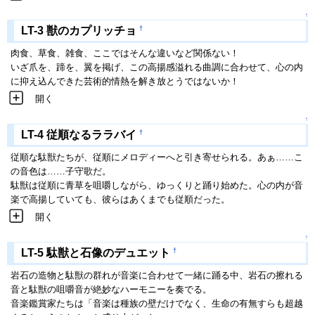
↑
†
LT-3 獣のカプリッチョ
肉食、草食、雑食、ここではそんな違いなど関係ない！
いざ爪を、蹄を、翼を掲げ、この高揚感溢れる曲調に合わせて、心の内
に抑え込んできた芸術的情熱を解き放とうではないか！
開く
↑
†
LT-4 従順なるララバイ
従順な駄獣たちが、従順にメロディーへと引き寄せられる。あぁ……こ
の音色は……子守歌だ。
駄獣は従順に青草を咀嚼しながら、ゆっくりと踊り始めた。心の内が音
楽で高揚していても、彼らはあくまでも従順だった。
開く
↑
†
LT-5 駄獣と石像のデュエット
岩石の造物と駄獣の群れが音楽に合わせて一緒に踊る中、岩石の擦れる
音と駄獣の咀嚼音が絶妙なハーモニーを奏でる。
音楽鑑賞家たちは「音楽は種族の壁だけでなく、生命の有無すらも超越