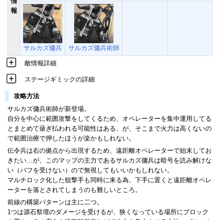
情
報
サルカズ傭兵
サルカズ傭兵術師
敵情報詳細
ステージギミックの詳細
攻略方法
サルカズ傭兵術師が新登場。
自分を中心に範囲攻撃をしてくるため、オペレーターを集中運用してる
とまとめて薙ぎ払われる可能性はある、が、そこまで火力は高くないの
で範囲治療で押したほうが楽かもしれない。
伝令兵は右の拠点から出現するため、遠距離オペレーターで始末してお
きたい…が、このマップの主力であるサルカズ傭兵は暗号を読み解けな
い（バフを受けない）ので無視してもいいかもしれない。
マルチロック化した狙撃手も同時に来る為、下手に置くと遠距離オペレ
ーターを落とされてしまうのも難しいところ。
前線の構築パターンは主に二つ。
1つは源石祭壇のダメージを受けるが、狭くなっている場所にブロック