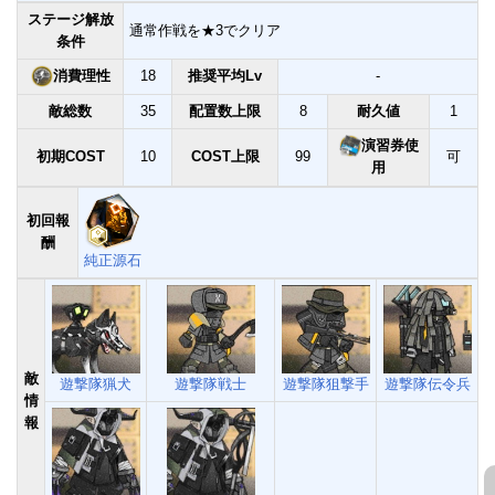
ステージ解放
通常作戦を★3でクリア
条件
消費理性
18
推奨平均Lv
-
敵総数
35
配置数上限
8
耐久値
1
演習券使
初期COST
10
COST上限
99
可
用
初回報
酬
純正源石
敵
遊撃隊猟犬
遊撃隊戦士
遊撃隊狙撃手
遊撃隊伝令兵
情
報