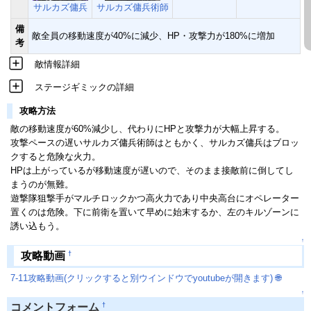
サルカズ傭兵
サルカズ傭兵術師
備
敵全員の移動速度が40%に減少、HP・攻撃力が180%に増加
考
敵情報詳細
ステージギミックの詳細
攻略方法
敵の移動速度が60%減少し、代わりにHPと攻撃力が大幅上昇する。
攻撃ペースの遅いサルカズ傭兵術師はともかく、サルカズ傭兵はブロッ
クすると危険な火力。
HPは上がっているが移動速度が遅いので、そのまま接敵前に倒してし
まうのが無難。
遊撃隊狙撃手がマルチロックかつ高火力であり中央高台にオペレーター
置くのは危険。下に前衛を置いて早めに始末するか、左のキルゾーンに
誘い込もう。
↑
†
攻略動画
7-11攻略動画(クリックすると別ウインドウでyoutubeが開きます)
🌐
↑
†
コメントフォーム