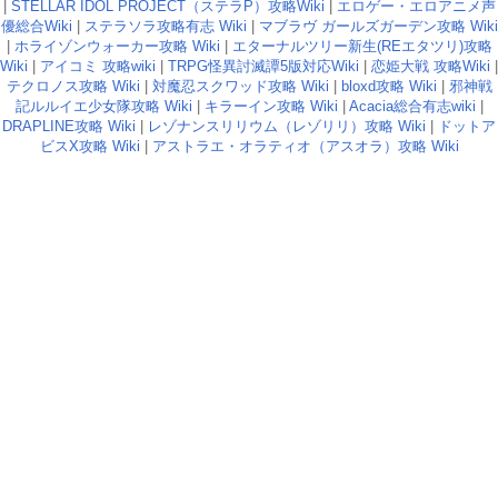
|
STELLAR IDOL PROJECT（ステラP）攻略Wiki
|
エロゲー・エロアニメ声
優総合Wiki
|
ステラソラ攻略有志 Wiki
|
マブラヴ ガールズガーデン攻略 Wiki
|
ホライゾンウォーカー攻略 Wiki
|
エターナルツリー新生(REエタツリ)攻略
Wiki
|
アイコミ 攻略wiki
|
TRPG怪異討滅譚5版対応Wiki
|
恋姫大戦 攻略Wiki
|
テクロノス攻略 Wiki
|
対魔忍スクワッド攻略 Wiki
|
bloxd攻略 Wiki
|
邪神戦
記ルルイエ少女隊攻略 Wiki
|
キラーイン攻略 Wiki
|
Acacia総合有志wiki
|
DRAPLINE攻略 Wiki
|
レゾナンスリリウム（レゾリリ）攻略 Wiki
|
ドットア
ビスX攻略 Wiki
|
アストラエ・オラティオ（アスオラ）攻略 Wiki