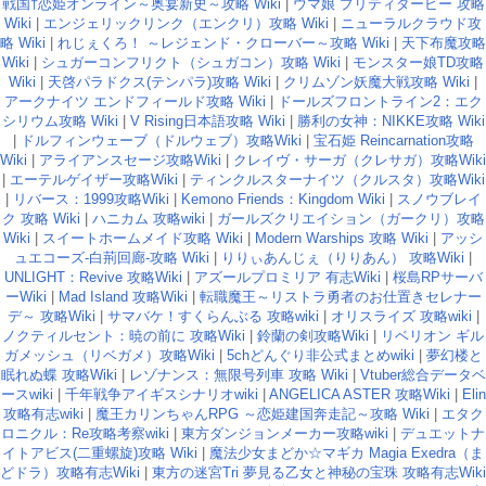
戦国†恋姫オンライン～奥宴新史～攻略 Wiki
|
ウマ娘 プリティダービー 攻略
Wiki
|
エンジェリックリンク（エンクリ）攻略 Wiki
|
ニューラルクラウド攻
略 Wiki
|
れじぇくろ！ ～レジェンド・クローバー～攻略 Wiki
|
天下布魔攻略
Wiki
|
シュガーコンフリクト（シュガコン）攻略 Wiki
|
モンスター娘TD攻略
Wiki
|
天啓パラドクス(テンパラ)攻略 Wiki
|
クリムゾン妖魔大戦攻略 Wiki
|
アークナイツ エンドフィールド攻略 Wiki
|
ドールズフロントライン2：エク
シリウム攻略 Wiki
|
V Rising日本語攻略 Wiki
|
勝利の女神：NIKKE攻略 Wiki
|
ドルフィンウェーブ（ドルウェブ）攻略Wiki
|
宝石姫 Reincarnation攻略
Wiki
|
アライアンスセージ攻略Wiki
|
クレイヴ・サーガ（クレサガ）攻略Wiki
|
エーテルゲイザー攻略Wiki
|
ティンクルスターナイツ（クルスタ）攻略Wiki
|
リバース：1999攻略Wiki
|
Kemono Friends：Kingdom Wiki
|
スノウブレイ
ク 攻略 Wiki
|
ハニカム 攻略wiki
|
ガールズクリエイション（ガークリ）攻略
Wiki
|
スイートホームメイド攻略 Wiki
|
Modern Warships 攻略 Wiki
|
アッシ
ュエコーズ-白荊回廊-攻略 Wiki
|
りりぃあんじぇ（りりあん） 攻略Wiki
|
UNLIGHT：Revive 攻略Wiki
|
アズールプロミリア 有志Wiki
|
桜島RPサーバ
ーWiki
|
Mad Island 攻略Wiki
|
転職魔王～リストラ勇者のお仕置きセレナー
デ～ 攻略Wiki
|
サマバケ！すくらんぶる 攻略wiki
|
オリスライズ 攻略wiki
|
ノクティルセント：暁の前に 攻略Wiki
|
鈴蘭の剣攻略Wiki
|
リベリオン ギル
ガメッシュ（リベガメ）攻略Wiki
|
5chどんぐり非公式まとめwiki
|
夢幻楼と
眠れぬ蝶 攻略Wiki
|
レゾナンス：無限号列車 攻略 Wiki
|
Vtuber総合データベ
ースwiki
|
千年戦争アイギスシナリオwiki
|
ANGELICA ASTER 攻略Wiki
|
Elin
攻略有志wiki
|
魔王カリンちゃんRPG ～恋姫建国奔走記～攻略 Wiki
|
エタク
ロニクル：Re攻略考察wiki
|
東方ダンジョンメーカー攻略wiki
|
デュエットナ
イトアビス(二重螺旋)攻略 Wiki
|
魔法少女まどか☆マギカ Magia Exedra（ま
どドラ）攻略有志Wiki
|
東方の迷宮Tri 夢見る乙女と神秘の宝珠 攻略有志Wiki