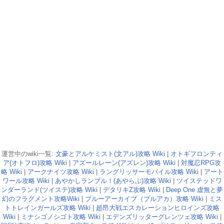
運営中のwiki一覧:
文豪とアルケミスト(文アル)攻略 Wiki
|
オトギフロンティ
ア(オトフロ)攻略 Wiki
|
アズールレーン(アズレン)攻略 Wiki
|
対魔忍RPG攻
略 Wiki
|
アークナイツ攻略 Wiki
|
ラングリッサーモバイル攻略 Wiki
|
アート
ワール攻略 Wiki
|
あやかしランブル！(あやらぶ)攻略 Wiki
|
ツイステッドワ
ンダーランド(ツイステ)攻略 Wiki
|
デタリキZ攻略 Wiki
|
Deep One 虚無と夢
幻のフラグメント攻略Wiki
|
ブルーアーカイブ（ブルアカ）攻略 Wiki
|
ミス
トトレインガールズ攻略 Wiki
|
超昂大戦エスカレーションヒロインズ攻略
Wiki
|
ミナシゴノシゴト攻略 Wiki
|
エデンズリッターグレンツェ攻略 Wiki
|