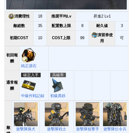
消費理性
18
推奨平均Lv
昇進2 Lv1
敵総数
35
配置数上限
8
耐久値
3
演習券使
初期COST
10
COST上限
99
可
用
初回報
酬
純正源石
確定入手
高確率
通常報
酬
中級作戦記録
初級異鉄
敵
遊撃隊猟犬
遊撃隊戦士
遊撃隊狙撃手
遊撃隊伝令兵