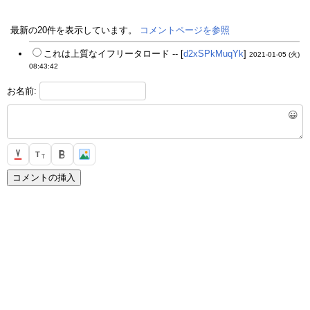
最新の20件を表示しています。
コメントページを参照
これは上質なイフリータロード -- [
d2xSPkMuqYk
]
2021-01-05 (火)
08:43:42
お名前:
😀
T
T