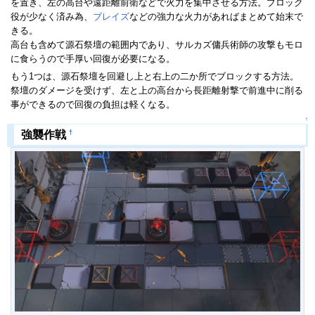
を置き、左の高台や遠距離前衛などで火力を集中させる方法。ブロック
役が少なく済み為、
ブレイズ
などの強力な火力があればまとめて始末で
きる。
高台も含めて源石祭壇の範囲内であり、サルカズ傭兵術師の攻撃もモロ
に食らうので手厚い回復が必要になる。
もう1つは、源石祭壇を回避し上と右上の二か所でブロックする方法。
祭壇のダメージを受けず、左と上の高台から長距離射撃で前進中に削る
事ができるので回復の負担は軽くなる。
↑
†
強襲作戦